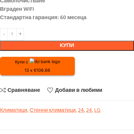
Самопочистване
Вграден
WiFi
Стандартна гаранция: 60 месеца
КУПИ
Купи с
13 x €106.66
Сравняване
Добави в любими
Климатици
,
Стенни климатици
,
24
,
24
,
LG