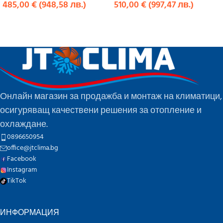
485,00
€
(
948,58
лв.
)
510,00
€
(
997,47
лв.
)
КУПИ
КУПИ
Онлайн магазин за продажба и монтаж на климатици,
осигуряващ качествени решения за отопление и
охлаждане.
0896650954
office@jtclima.bg
Facebook
Instagram
TikTok
ИНФОРМАЦИЯ