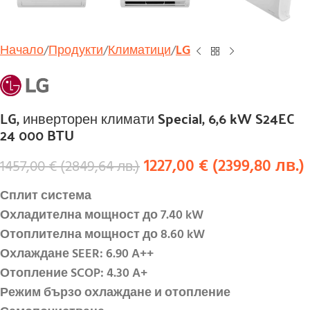
Начало
Продукти
Климатици
LG
LG, инверторен климати Special, 6,6 kW S24EC
24 000 BTU
1227,00
€
(
2399,80
лв.
)
1457,00
€
(
2849,64
лв.
)
Сплит система
Охладителна мощност до
7.40
kW
Отоплителна мощност до
8
.
60
kW
Охлаждане
S
EER:
6.90
A++
Отопление
S
COP:
4.30
A+
Режим бързо охлаждане и отопление