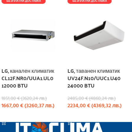
БЕЗПЛАТНА ДОСТАВКА
БЕЗПЛАТНА ДОСТАВКА
LG, канален климатик
LG, таванен климатик
CL12F.NR0/UUA1.UL0
UV24F.N10/UUC1.U40
12000 BTU
24000 BTU
1851,00
€
(
3620,24
лв.
)
2485,00
€
(
4860,24
лв.
)
1667,00
€
(
3260,37
лв.
)
2234,00
€
(
4369,32
лв.
)
КУПИ
КУПИ