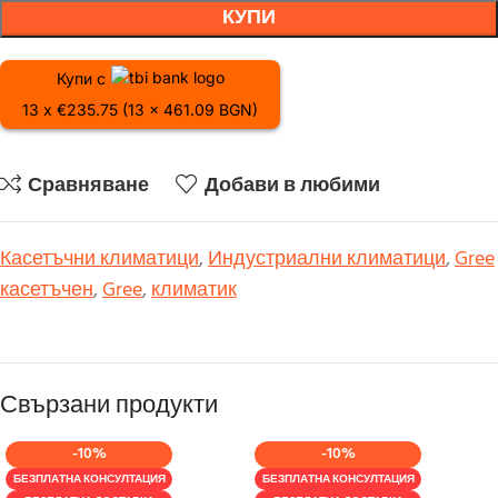
КУПИ
Купи с
13 x €235.75 (13 x 461.09 BGN)
Сравняване
Добави в любими
Касетъчни климатици
,
Индустриални климатици
,
Gree
касетъчен
,
Gree
,
климатик
Свързани продукти
-10%
-10%
БЕЗПЛАТНА КОНСУЛТАЦИЯ
БЕЗПЛАТНА КОНСУЛТАЦИЯ