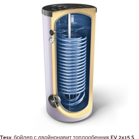
Tesy, бойлер с двойнонавит топлообенник EV 2×15 S