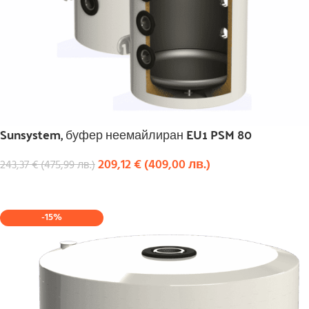
Sunsystem, буфер неемайлиран EU1 PSM 80
209,12
€
(
409,00
лв.
)
243,37
€
(
475,99
лв.
)
КУПИ
-15%