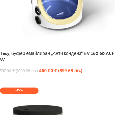
Tesy, буфер емайлиран „Анти конденз” ЕV 160 60 ACF
W
460,00
€
(
899,68
лв.
)
537,00
€
(
1050,28
лв.
)
КУПИ
-15%