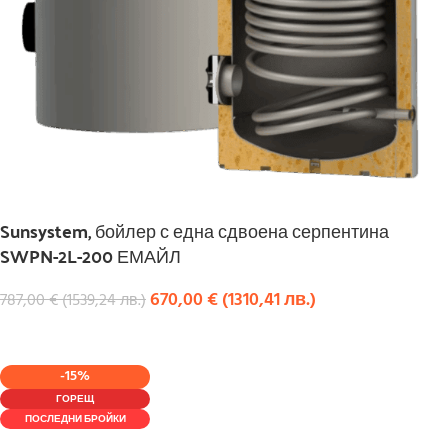
Sunsystem, бойлер с една сдвоена серпентина
SWPN-2L-200 ЕМАЙЛ
670,00
€
(
1310,41
лв.
)
787,00
€
(
1539,24
лв.
)
КУПИ
-15%
ГОРЕЩ
ПОСЛЕДНИ БРОЙКИ