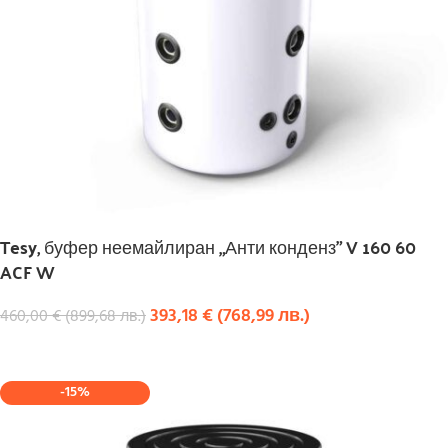
Tesy, буфер неемайлиран „Анти конденз” V 160 60
ACF W
393,18
€
(
768,99
лв.
)
460,00
€
(
899,68
лв.
)
КУПИ
-15%