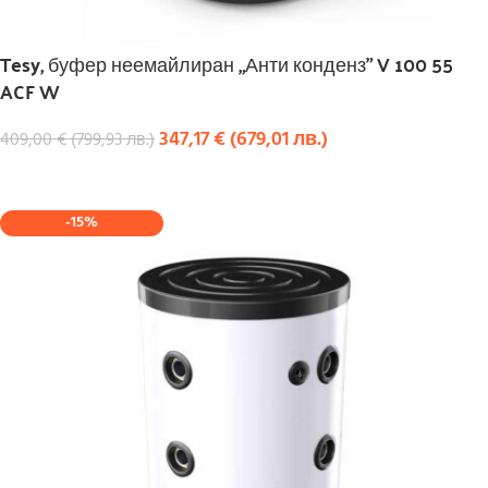
Tesy, буфер неемайлиран „Анти конденз” V 100 55
ACF W
347,17
€
(
679,01
лв.
)
409,00
€
(
799,93
лв.
)
КУПИ
-15%