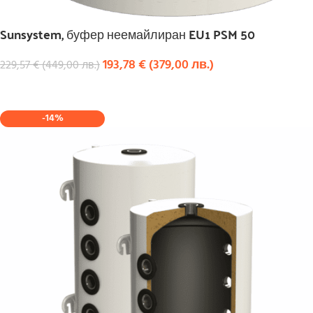
Sunsystem, буфер неемайлиран EU1 PSM 50
193,78
€
(
379,00
лв.
)
229,57
€
(
449,00
лв.
)
КУПИ
-14%