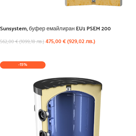
Sunsystem, буфер емайлиран EU1 PSEM 200
475,00
€
(
929,02
лв.
)
562,00
€
(
1099,18
лв.
)
КУПИ
-15%