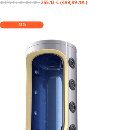
255,13
€
(
498,99
лв.
)
301,15
€
(
589,00
лв.
)
КУПИ
-15%