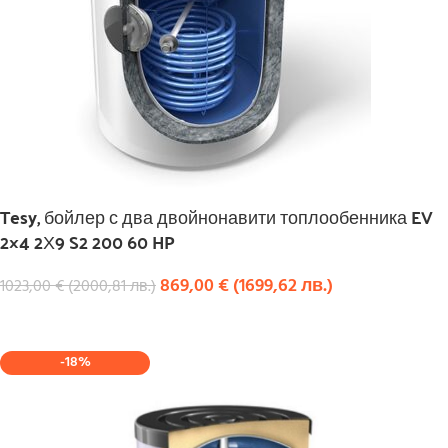
Tesy, бойлер с два двойнонавити топлообенника EV
2×4 2Х9 S2 200 60 HP
869,00
€
(
1699,62
лв.
)
1023,00
€
(
2000,81
лв.
)
КУПИ
-18%