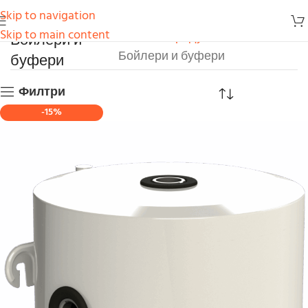
Skip to navigation
Бойлери и
Skip to main content
Начало
Продукти
буфери
Бойлери и буфери
Филтри
-15%