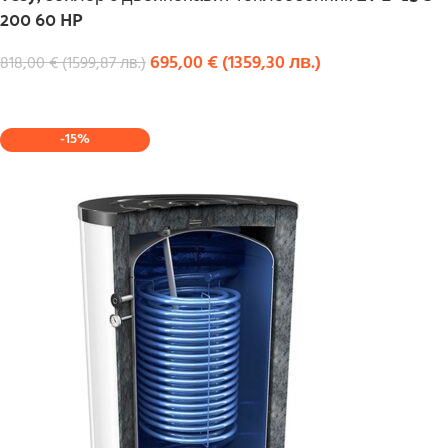
200 60 HP
695,00
€
(
1359,30
лв.
)
818,00
€
(
1599,87
лв.
)
КУПИ
-15%