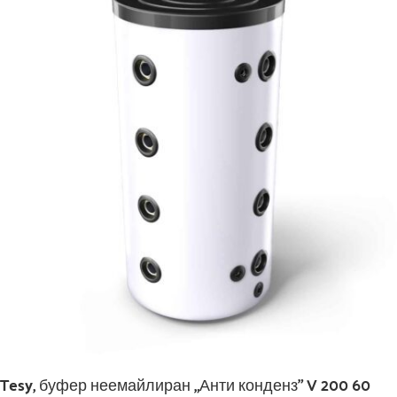
Tesy, буфер неемайлиран „Анти конденз” V 200 60