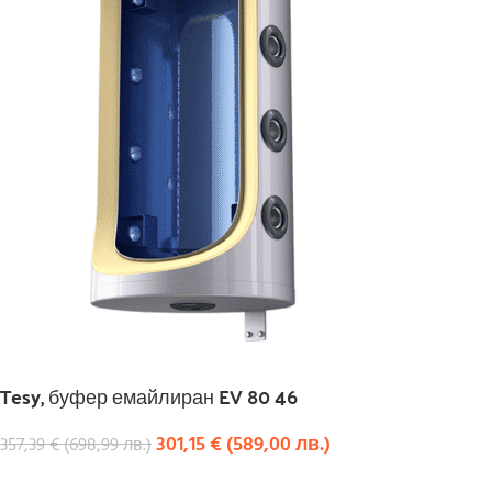
Tesy, буфер емайлиран EV 80 46
301,15
€
(
589,00
лв.
)
357,39
€
(
698,99
лв.
)
КУПИ