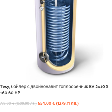
Tesy, бойлер с двойнонавит топлообенник EV 2×10 S
160 60 HP
654,00
€
(
1279,11
лв.
)
772,00
€
(
1509,90
лв.
)
КУПИ