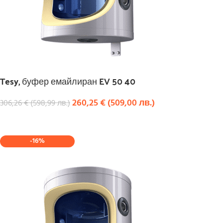
Tesy, буфер емайлиран EV 50 40
260,25
€
(
509,00
лв.
)
306,26
€
(
598,99
лв.
)
КУПИ
-16%