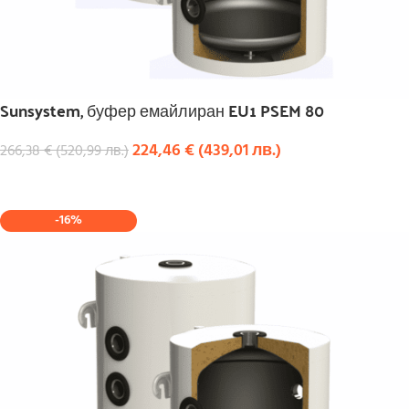
Sunsystem, буфер емайлиран EU1 PSEM 80
224,46
€
(
439,01
лв.
)
266,38
€
(
520,99
лв.
)
КУПИ
-16%