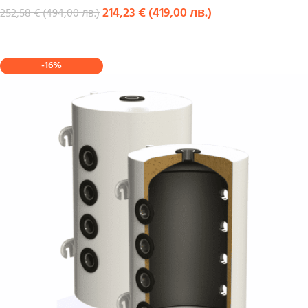
214,23
€
(
419,00
лв.
)
252,58
€
(
494,00
лв.
)
КУПИ
-16%