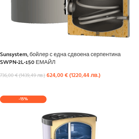
Sunsystem, бойлер с една сдвоена серпентина
SWPN-2L-150 ЕМАЙЛ
624,00
€
(
1220,44
лв.
)
736,00
€
(
1439,49
лв.
)
КУПИ
-15%