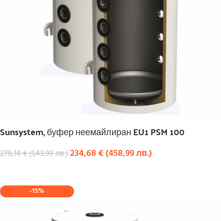
Sunsystem, буфер неемайлиран EU1 PSM 100
234,68
€
(
458,99
лв.
)
278,14
€
(
543,99
лв.
)
КУПИ
-15%