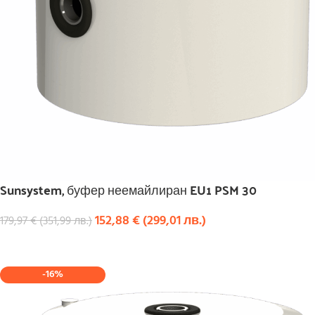
Sunsystem, буфер неемайлиран EU1 PSM 30
152,88
€
(
299,01
лв.
)
179,97
€
(
351,99
лв.
)
КУПИ
-16%