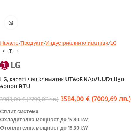
Увеличи
Начало
Продукти
Индустриални климатици
LG
LG, касетъчен климатик UT60F.NА0/UUD1.U30
60000 BTU
3584,00
€
(
7009,69
лв.
)
3983,00
€
(
7790,07
лв.
)
Сплит система
Охладителна мощност до 15.80 kW
Отоплителна мощност до 18.30 kW