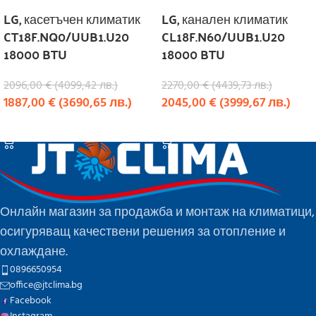
LG, касетъчен климатик
LG, канален климатик
CT18F.NQ0/UUB1.U20
CL18F.N60/UUB1.U20
18000 BTU
18000 BTU
2096,00
€
(
4099,42
лв.
)
2270,00
€
(
4439,73
лв.
)
1887,00
€
(
3690,65
лв.
)
2045,00
€
(
3999,67
лв.
)
КУПИ
КУПИ
Онлайн магазин за продажба и монтаж на климатици,
осигуряващ качествени решения за отопление и
охлаждане.
0896650954
office@jtclima.bg
Facebook