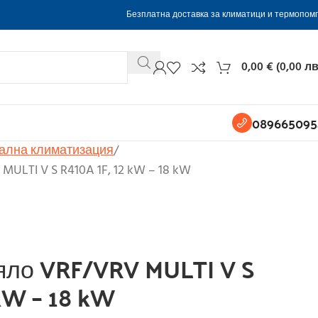
Безплатна доставка за климатици и термопом
0,00
€
(
0,00
лв
089665095
ална климатизация
MULTI V S R410A 1F, 12 kW – 18 kW
яло VRF/VRV MULTI V S
 kW – 18 kW