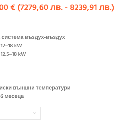
,00
€
(
7279,60
лв.
-
8239,91
лв.
)
 система въздух-въздух
12–18 kW
12.5–18 kW
ниски външни температури
36 месеца