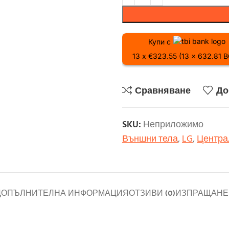
Купи с
13 x €323.55 (13 x 632.81 
Сравняване
До
SKU:
Неприложимо
Външни тела
,
LG
,
Центра
ДОПЪЛНИТЕЛНА ИНФОРМАЦИЯ
ОТЗИВИ (0)
ИЗПРАЩАНЕ 