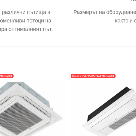
а различни пътища в
Размерът на оборудванет
роменливи потоци на
както и
ира оптималният път.
ЛТАЦИЯ
БЕЗПЛАТНА КОНСУЛТАЦИЯ