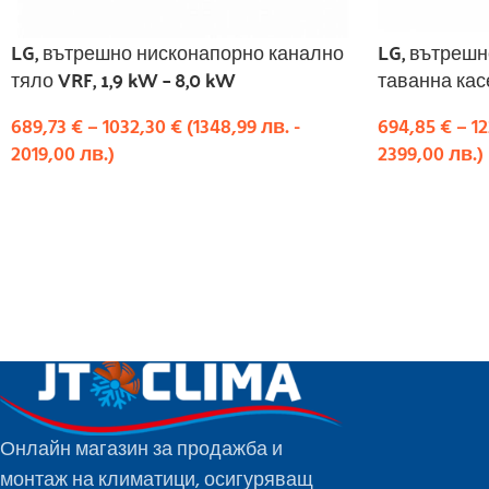
LG, вътрешно нисконапорно канално
LG, вътрешн
тяло VRF, 1,9 kW – 8,0 kW
таванна касе
689,73
€
–
1032,30
€
(
1348,99
лв.
-
694,85
€
–
1
2019,00
лв.
)
2399,00
лв.
)
ИЗБЕРЕТЕ ОПЦИИ
ИЗБЕРЕТЕ О
Онлайн магазин за продажба и
монтаж на климатици, осигуряващ