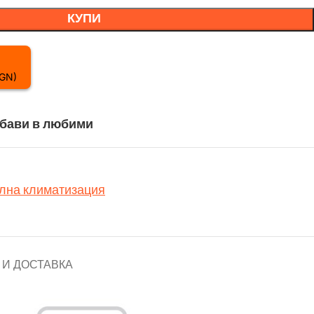
КУПИ
BGN)
бави в любими
лна климатизация
И ДОСТАВКА