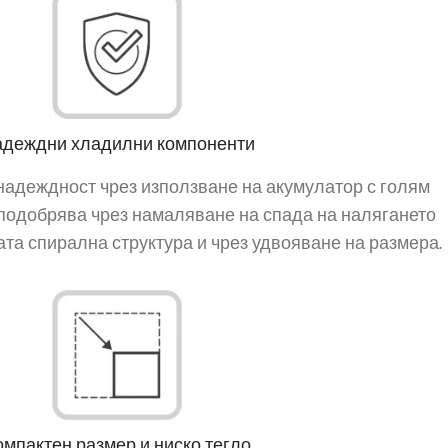
деждни хладилни компоненти
 надеждност чрез използване на акумулатор с голям
подобрява чрез намаляване на спада на налягането
а спирална структура и чрез удвояване на размера.
омпактен размер и ниско тегло