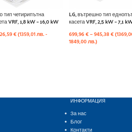
о тип четирипътна
LG, вътрешно тип еднопъ
та VRF, 1,8 kW – 16,0 kW
касета VRF, 2,5 kW – 7,1 k
226,59
€
(
1359,01
лв.
-
699,96
€
–
945,38
€
(
1369,
1849,00
лв.
)
ПЦИИ
ИЗБЕРЕТЕ ОПЦИИ
ИНФОРМАЦИЯ
За нас
Блог
Контакти