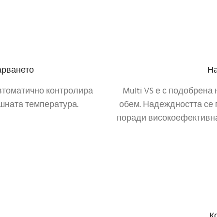
арването
На
автоматично контролира
Multi VS е с подобрена
шната температура.
обем. Надеждността се 
поради високоефективнат
К