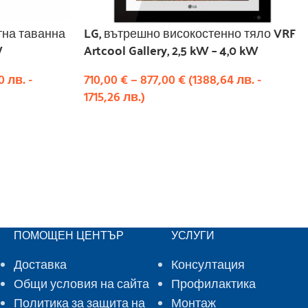
тна таванна
LG, вътрешно високостенно тяло VRF
W
Artcool Gallery, 2,5 kW – 4,0 kW
00
лв.
-
710,00
€
–
877,00
€
(
1388,64
лв.
-
1715,26
лв.
)
ИЗБЕРЕТЕ ОПЦИИ
ПОМОЩЕН ЦЕНТЪР
УСЛУГИ
Доставка
Консултация
Общи условия на сайта
Профилактика
Политика за защита на
Монтаж