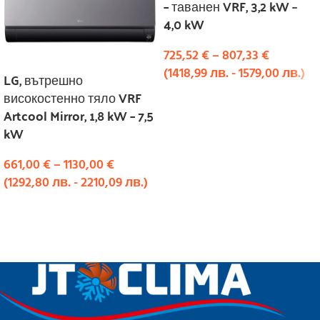
– таванен VRF, 3,2 kW –
4,0 kW
725,52
€
–
807,33
€
(
1418,99
лв.
-
1579,00
лв.
)
LG, вътрешно
високостенно тяло VRF
ИЗБЕРЕТЕ ОПЦИИ
Artcool Mirror, 1,8 kW – 7,5
kW
661,00
€
–
1130,00
€
(
1292,80
лв.
-
2210,09
лв.
)
ИЗБЕРЕТЕ ОПЦИИ