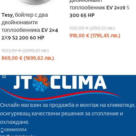
топлообенник EV 2×19 S
Tesy, бойлер с два
300 65 HP
двойнонавити
1120,00
€
(
2190,53
лв.
)
топлообенника EV 2×4
918,00
€
(
1795,45
лв.
)
2Х9 S2 200 60 HP
КУПИ
1023,00
€
(
2000,81
лв.
)
869,00
€
(
1699,62
лв.
)
КУПИ
Онлайн магазин за продажба и монтаж на климатици,
осигуряващ качествени решения за отопление и
охлаждане.
0896650954