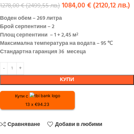
1084,00
€
(
2120,12
лв.
)
1278,00
€
(
2499,55
лв.
)
Воден обем – 269 литра
Брой серпентини – 2
Площ серпентини
– 1 + 2,45 м
2
Максимална температура на водата – 95
℃
Стандартна гаранция 36
месеца
КУПИ
Купи с
13 x €94.23
Сравняване
Добави в любими