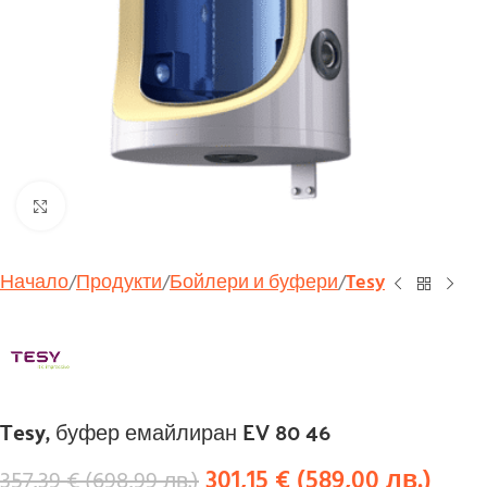
Увеличи
Начало
Продукти
Бойлери и буфери
Tesy
Tesy, буфер емайлиран EV 80 46
301,15
€
(
589,00
лв.
)
357,39
€
(
698,99
лв.
)