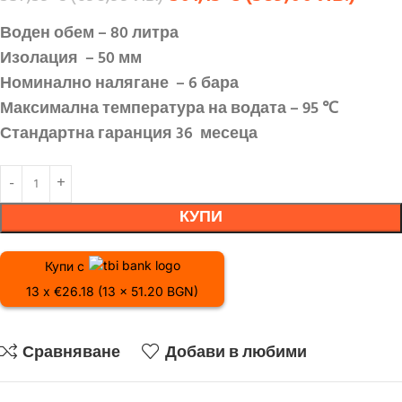
Воден обем – 80 литра
Изолация
– 50 мм
Номинално налягане
– 6 бара
Максимална температура на водата – 95
℃
Стандартна гаранция 36
месеца
КУПИ
Купи с
13 x €26.18 (13 x 51.20 BGN)
Сравняване
Добави в любими