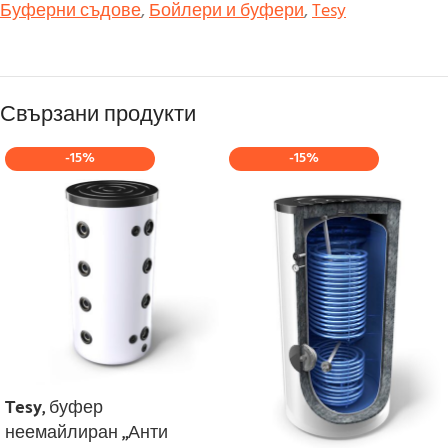
Буферни съдове
,
Бойлери и буфери
,
Tesy
Свързани продукти
-15%
-15%
Tesy, буфер
неемайлиран „Анти