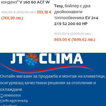
конденз” V 160 60 ACF W
Tesy, бойлер с два
двойнонавити
393,18
€
460,00
€
(
899,68
лв.
)
топлообенника EV 2×4
(
768,99
лв.
)
2Х9 S2 200 60 HP
КУПИ
1023,00
€
(
2000,81
лв.
)
869,00
€
(
1699,62
лв.
)
КУПИ
Онлайн магазин за продажба и монтаж на климатици,
осигуряващ качествени решения за отопление и
охлаждане.
0896650954
office@jtclima.bg