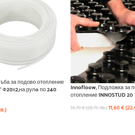
ръба за подово отопление
Innofloow, Подложка за 
T Ф20х2,на рулo по 240
отопление INNOSTUD 20
11,60
€
(
22
14,70
€
(
28,75
лв.
)
в.
)
КУПИ