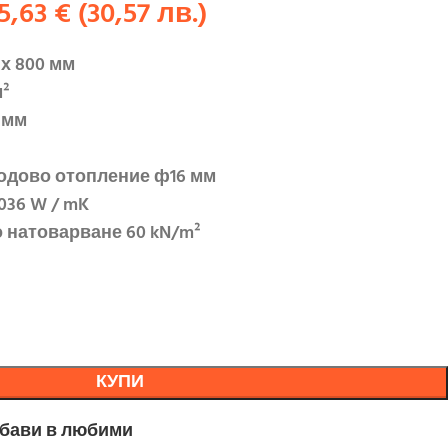
15,63
€
(
30,57
лв.
)
 х 800 мм
м²
 мм
подово отопление ф1
6
мм
0
36
W / mK
о натоварване
6
0 kN/m²
КУПИ
бави в любими