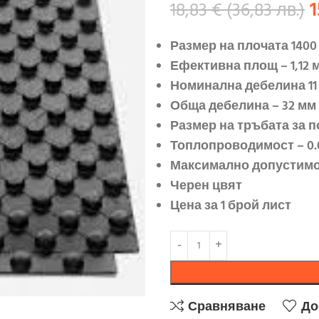
18,83
€
(
36,83
лв.
)
Размер на плочата 1400
Ефективна площ – 1,12 
Номинална дебелина 11
Обща дебелина – 3
2
мм
Размер на тръбата за 
Топлопроводимост – 0.
Максимално допустим
Черен цвят
Цена за 1 брой лист
Сравняване
До