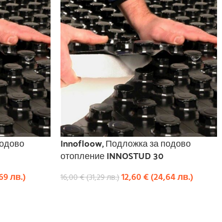
подово
Innofloow, Подложка за подово
отопление INNOSTUD 30
,69
лв.
)
12,60
€
(
24,64
лв.
)
16,00
€
(
31,29
лв.
)
КУПИ