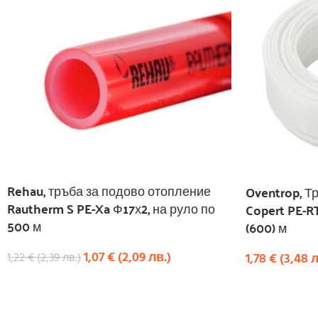
Rehau, тръба за подово отопление
Oventrop, Т
Rautherm S PE-Xa Ф17х2, на руло по
Copert PE-R
500 м
(600) м
1,07
€
(
2,09
лв.
)
1,78
€
(
3,48
л
1,22
€
(
2,39
лв.
)
КУПИ
КУПИ