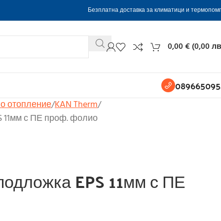
Безплатна доставка за климатици и термопом
0,00
€
(
0,00
лв
089665095
о отопление
KAN Therm
S 11мм с ПЕ проф. фолио
подложка EPS 11мм с ПЕ