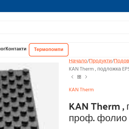
ог
Контакти
Термопомпи
Начало
Продукти
Подов
KAN Therm , подложка EP
KAN Therm
KAN Therm , 
проф. фолио