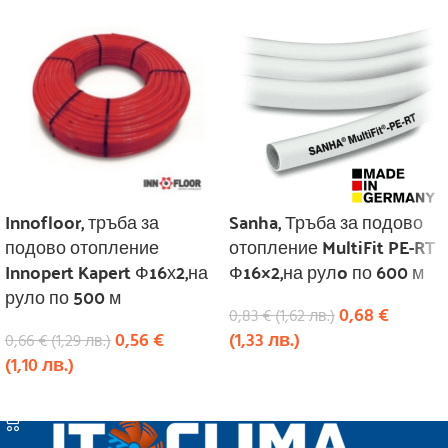
Innofloor, тръба за
Sanha, Тръба за подово
подово отопление
отопление MultiFit PE-RT
Innopert Kapert Ф16х2,на
Ф16×2,на рулo по 600 м
руло по 500 м
0,68
€
0,83
€
(
1,62
лв.
)
0,56
€
(
1,33
лв.
)
0,66
€
(
1,29
лв.
)
(
1,10
лв.
)
КУПИ
КУПИ