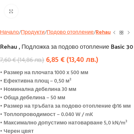
Увеличи
Начало
Продукти
Подово отопление
Rehau
Rehau , Подложка за подово отопление Basic 30
6,85
€
(
13,40
лв.
)
7,60
€
(
14,86
лв.
)
• Размер на плочата 1000 х 500 мм
• Ефективна площ – 0,50 м²
• Номинална дебелина 30 мм
• Обща дебелина – 50 мм
• Размер на тръбата за подово отопление ф16 мм
• Топлопроводимост – 0.040 W / mK
• Максимално допустимо натоварване 5,0 kN/m²
• Черен цвят