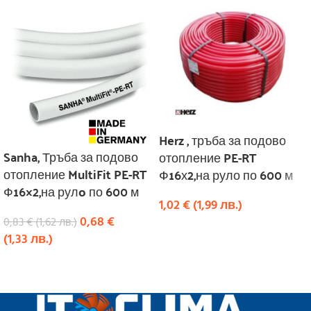
Herz , тръба за подово
Sanha, Тръба за подово
отопление PE-RT
отопление MultiFit PE-RT
Ф16х2,на руло по 600 м
Ф16×2,на рулo по 600 м
1,02
€
(
1,99
лв.
)
0,68
€
0,83
€
(
1,62
лв.
)
КУПИ
(
1,33
лв.
)
КУПИ