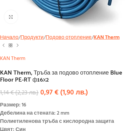
Увеличи
Начало
Продукти
Подово отопление
KAN Therm
KAN Therm
KAN Therm, Тръба за подово отопление Blue
Floor PE-RT ф16х2
0,97
€
(
1,90
лв.
)
1,14
€
(
2,23
лв.
)
Размер: 16
Дебелина на стената: 2 mm
Полиетиленова тръба с кислородна защита
Цвят: Син