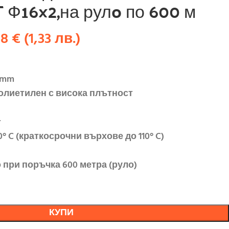
T Ф16×2,на рулo по 600 м
68
€
(
1,33
лв.
)
 mm
олиетилен с висока плътност
r
° C (краткосрочни върхове до 110° C)
при поръчка 600 метра (руло)
КУПИ