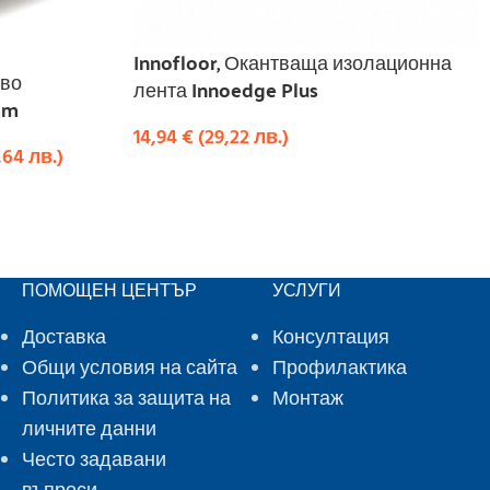
Innofloor, Окантваща изолационна
ово
лента Innoedge Plus
mm
14,94
€
(
29,22
лв.
)
,64
лв.
)
КУПИ
ПОМОЩЕН ЦЕНТЪР
УСЛУГИ
Доставка
Консултация
Общи условия на сайта
Профилактика
Политика за защита на
Монтаж
личните данни
Често задавани