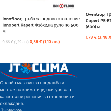
Oventrop, Т
Innofloor, тръба за подово отопление
Copert PE-R
Innopert Kapert Ф16х2,на руло по 500
(600) м
м
1,78
€
(
3,48
л
0,56
€
(
1,10
лв.
)
0,66
€
(
1,29
лв.
)
КУПИ
КУПИ
Онлайн магазин за продажба и
монтаж на климатици, осигуряващ
качествени решения за отопление и
охлаждане.
0896650954