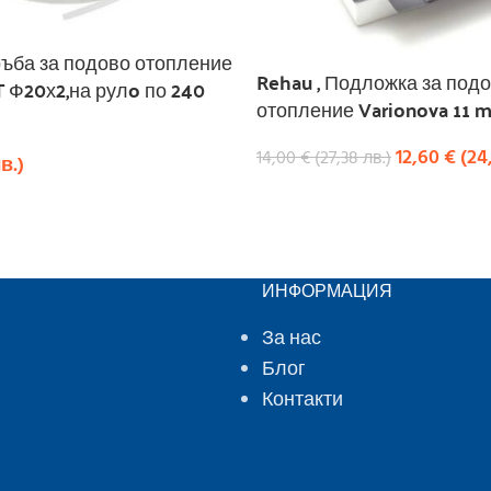
ръба за подово отопление
Rehau , Подложка за под
T Ф20х2,на рулo по 240
отопление Varionova 11 
12,60
€
(
24
14,00
€
(
27,38
лв.
)
в.
)
КУПИ
ИНФОРМАЦИЯ
За нас
Блог
Контакти