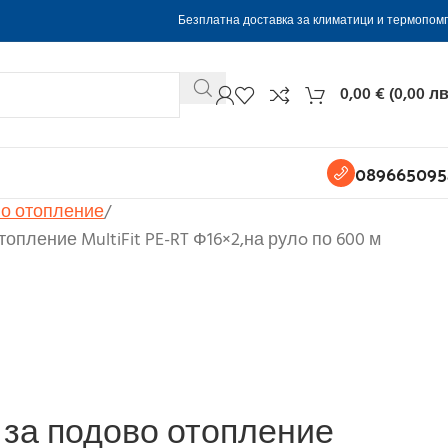
Безплатна доставка за климатици и термопом
0,00
€
(
0,00
лв
089665095
о отопление
топление MultiFit PE-RT Ф16×2,на рулo по 600 м
 за подово отопление