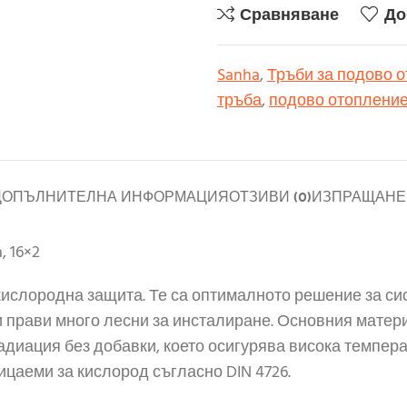
Сравняване
До
Sanha
,
Тръби за подово 
тръба
,
подово отоплени
ДОПЪЛНИТЕЛНА ИНФОРМАЦИЯ
ОТЗИВИ (0)
ИЗПРАЩАНЕ 
, 16×2
с кислородна защита. Те са оптималното решение за си
ги прави много лесни за инсталиране. Основния матер
адиация без добавки, което осигурява висока темпер
цаеми за кислород съгласно DIN 4726.