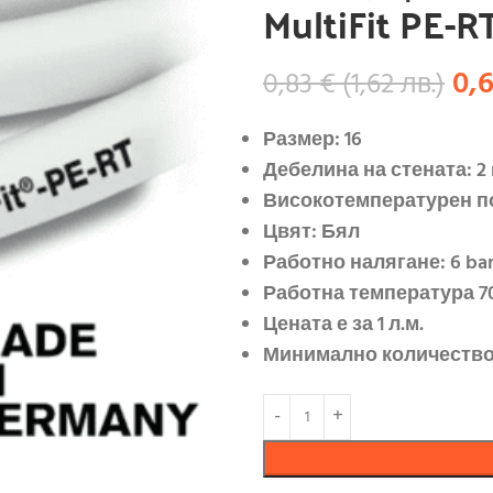
MultiFit PE-R
0,
0,83
€
(
1,62
лв.
)
Размер: 16
Дебелина на стената: 2
Високотемпературен п
Цвят: Бял
Работно налягане: 6 ba
Работна температура 70
Цената е за 1 л.м.
Минимално количество 