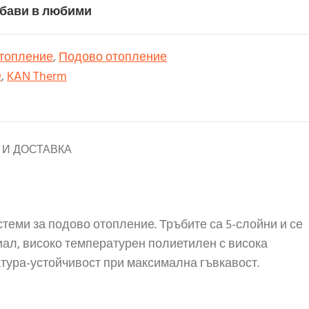
бави в любими
отопление
,
Подово отопление
е
,
KAN Therm
И ДОСТАВКА
стеми за подово отопление. Тръбите са 5-слойни и се
иал, високо температурен полиетилен с висока
атура-устойчивост при максимална гъвкавост.