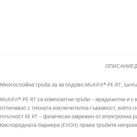
ОПИСАНИЕ
Многослойна тръба за за подово MultiFit®-PE-RT, Sanha
MultiFit®-PE-RT са композитни тръби – ирадиaнтни и 
отличават с тяхната изключителна гъвкавост, което 
плътност RE RT – физически омрежен от електронна р
Кислородната-бариера (EVOH) прави тръбите непрони