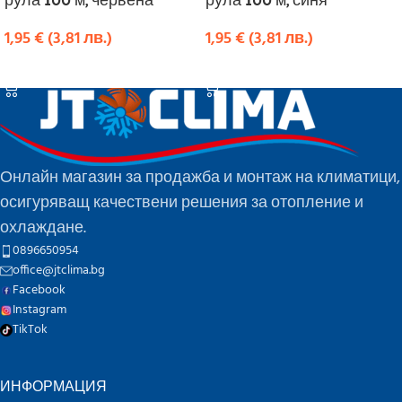
1,95
€
(
3,81
лв.
)
1,95
€
(
3,81
лв.
)
КУПИ
КУПИ
Онлайн магазин за продажба и монтаж на климатици,
осигуряващ качествени решения за отопление и
охлаждане.
0896650954
office@jtclima.bg
Facebook
Instagram
TikTok
ИНФОРМАЦИЯ