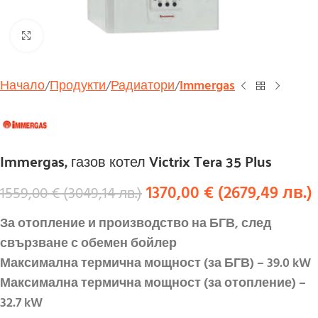
Увеличи
Начало
Продукти
Радиатори
Immergas
Immergas, газов котел Victrix Tera 35 Plus
1370,00
€
(
2679,49
лв.
)
1559,00
€
(
3049,14
лв.
)
За отопление и производство на БГВ, след
свързване с обемен бойлер
Максимална термична мощност (за БГВ) – 39.0 kW
Максимална термична мощност (за отопление) –
32.7 kW