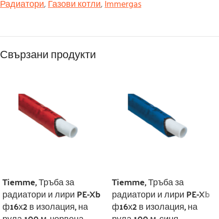
Радиатори
,
Газови котли
,
Immergas
Свързани продукти
Tiemme, Тръба за
Tiemme, Тръба за
радиатори и лири PE-Xb
радиатори и лири PE-Xb
ф16х2 в изолация, на
ф16х2 в изолация, на
рула 100 м, червена
рула 100 м, синя