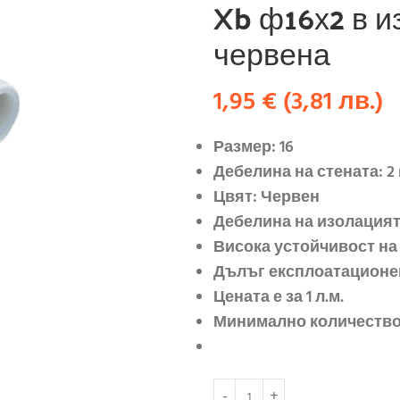
Xb ф16х2 в и
червена
1,95
€
(
3,81
лв.
)
Размер: 16
Дебелина на стената: 2
Цвят: Червен
Дебелина на изолацият
Висока устойчивост на
Дълъг експлоатационе
Цената е за 1 л.м.
Минимално количество 