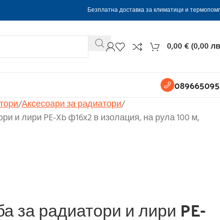
Безплатна доставка за климатици и термопом
0,00
€
(
0,00
лв
089665095
тори
Аксесоари за радиатори
ри и лири PE-Xb ф16х2 в изолация, на рула 100 м,
а за радиатори и лири PE-