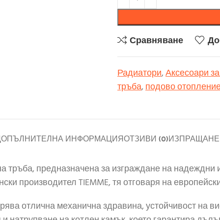
Сравняване
До
Радиатори
,
Аксесоари за
тръба
,
подово отоплени
ДОПЪЛНИТЕЛНА ИНФОРМАЦИЯ
ОТЗИВИ (0)
ИЗПРАЩАНЕ 
на тръба, предназначена за изграждане на надеждни 
ки производител TIEMME, тя отговаря на европейскит
рява отлична механична здравина, устойчивост на ви