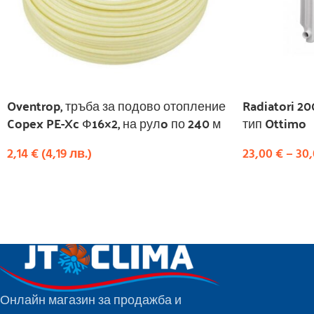
Oventrop, тръба за подово отопление
Radiatori 2
Copex PE-Xc Ф16×2, на рулo по 240 м
тип Ottimo
2,14
€
(
4,19
лв.
)
23,00
€
–
30
КУПИ
ИЗБЕРЕТЕ О
Онлайн магазин за продажба и