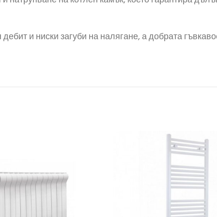
 и натрупване на котлен камък, което гарантира дъл
дебит и ниски загуби на налягане, а добрата гъвкав