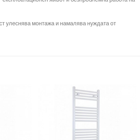
ъг експлоатационен живот и безпроблемна работа на
ост улеснява монтажа и намалява нуждата от