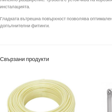
линейно разширение. Тръбата е устойчива на корозия
инсталацията.
Гладката вътрешна повърхност позволява оптимален 
допълнителни фитинги.
Свързани продукти