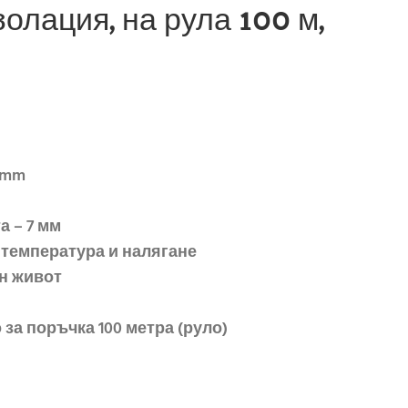
золация, на рула 100 м,
 mm
а – 7 мм
 температура и налягане
н живот
за поръчка 100 метра (руло)