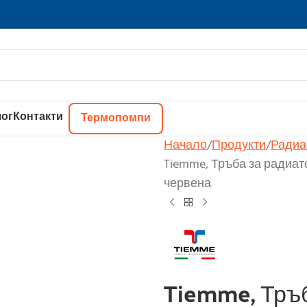
ог
Контакти
Термопомпи
Начало
Продукти
Радиа
Tiemme, Тръба за радиато
червена
Tiemme, Тръб