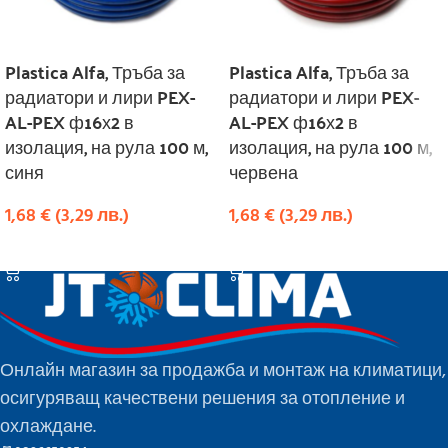
Plastica Alfa, Тръба за
Plastica Alfa, Тръба за
радиатори и лири PEX-
радиатори и лири PEX-
AL-PEX ф16х2 в
AL-PEX ф16х2 в
изолация, на рула 100 м,
изолация, на рула 100 м,
синя
червена
1,68
€
(
3,29
лв.
)
1,68
€
(
3,29
лв.
)
КУПИ
КУПИ
Онлайн магазин за продажба и монтаж на климатици,
осигуряващ качествени решения за отопление и
охлаждане.