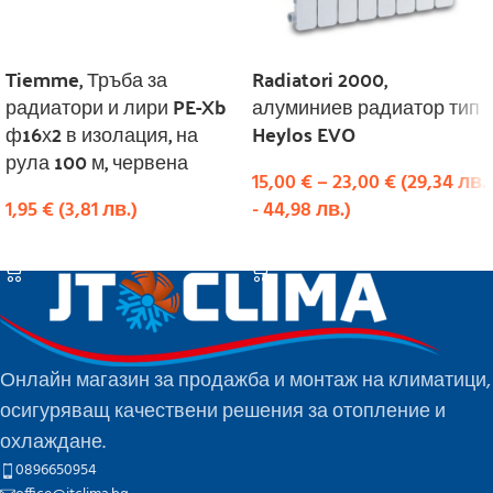
Tiemme, Тръба за
Radiatori 2000,
радиатори и лири PE-Xb
алуминиев радиатор тип
ф16х2 в изолация, на
Heylos EVO
рула 100 м, червена
15,00
€
–
23,00
€
(
29,34
лв.
1,95
€
(
3,81
лв.
)
-
44,98
лв.
)
КУПИ
ИЗБЕРЕТЕ ОПЦИИ
Онлайн магазин за продажба и монтаж на климатици,
осигуряващ качествени решения за отопление и
охлаждане.
0896650954