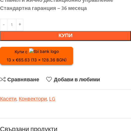
С панел и жично дистанционно управление
Стандартна гаранция – 36 месеца
КУПИ
Купи с
13 x €65.63 (13 x 128.36 BGN)
Сравняване
Добави в любими
Касети
,
Конвектори
,
LG
Свързани продукти