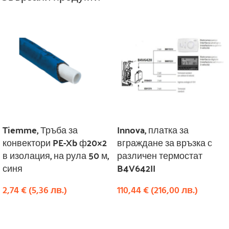
Tiemme, Тръба за
Innova, платка за
конвектори PE-Xb ф20×2
вграждане за връзка с
в изолация, на рула 50 м,
различен термостат
синя
B4V642II
2,74
€
(
5,36
лв.
)
110,44
€
(
216,00
лв.
)
КУПИ
КУПИ