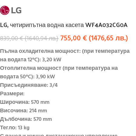
LG, четирипътна водна касета WF4A032CG0A
755,00
€
(
1476,65
лв.
)
839,00
€
(
1640,94
лв.
)
Пълна охладителна мощност: (при температура
на водата 12°C): 3,20 kW
Отоплителна мощност (при температура на
водата 50°C): 3,90 kW
Присъединяване: 3/4
Размери:
Широчина:
57
0 mm
Височина:
214
mm
Дълбочина:
570
mm
Тегло:
1
3 kg