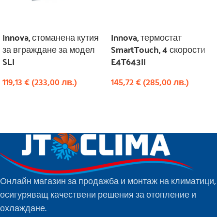
Innova, стоманена кутия
Innova, термостат
за вграждане за модел
SmartTouch, 4 скорости
SLI
E4T643II
119,13
€
(
233,00
лв.
)
145,72
€
(
285,00
лв.
)
КУПИ
КУПИ
Онлайн магазин за продажба и монтаж на климатици,
осигуряващ качествени решения за отопление и
охлаждане.