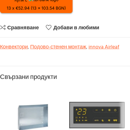
13 x €52.94 (13 x 103.54 BGN)
Сравняване
Добави в любими
Конвектори
,
Подово-стенен монтаж
,
innova Airleaf
Свързани продукти