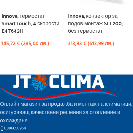
Innova, термостат
Innova, конвектор за
SmartTouch, 4 скорости
подов монтаж SLI 200,
E4T643II
без термостат
145,72
€
(
285,00
лв.
)
313,93
€
(
613,99
лв.
)
КУПИ
КУПИ
Онлайн магазин за продажба и монтаж на климатици,
осигуряващ качествени решения за отопление и
охлаждане.
0896650954