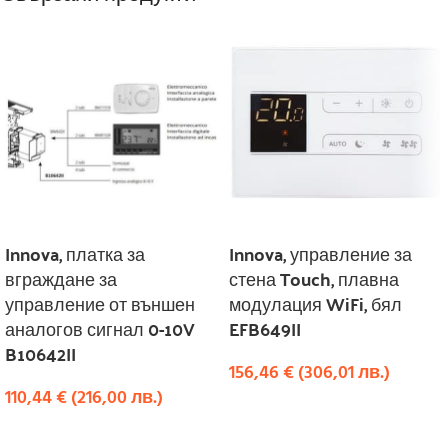
Innova, платка за
Innova, управление за
вграждане за
стена Touch, плавна
управление от външен
модулация WiFi, бял
аналогов сигнал 0-10V
EFB649II
B10642II
156,46
€
(
306,01
лв.
)
110,44
€
(
216,00
лв.
)
КУПИ
КУПИ