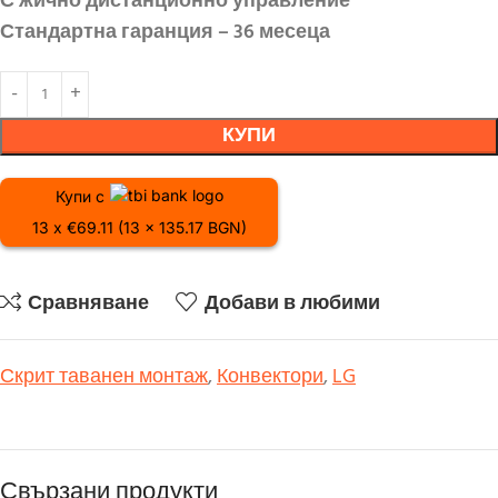
С жично дистанционно управление
Стандартна гаранция – 36 месеца
КУПИ
Купи с
13 x €69.11 (13 x 135.17 BGN)
Сравняване
Добави в любими
Скрит таванен монтаж
,
Конвектори
,
LG
Свързани продукти