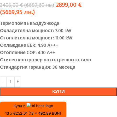
2899,00
€
3405,00
€
(
6659,60
лв.
)
(
5669,95
лв.
)
Термопомпa въздух-вода
Охладителна мощност: 7.00 kW
Отоплителна мощност: 11.00 kW
Охлаждане EER: 4.90 A+++
Отопление COP: 4.10 A++
Стилен контролер на вътрешното тяло
Стандартна гаранция: 36 месеца
КУПИ
Купи с
13 x €252.01 (13 x 492.89 BGN)