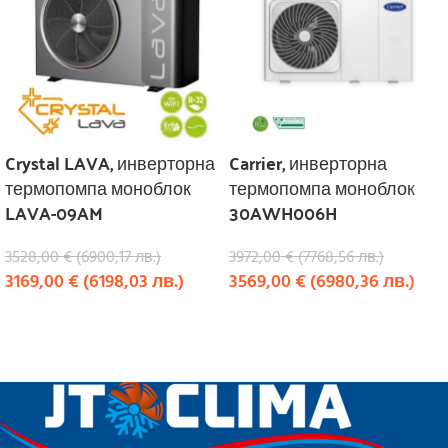
Crystal LAVA, инверторна
Carrier, инверторна
термопомпа моноблок
термопомпа моноблок
LAVA-09AM
30AWH006H
3528,00
€
(
6900,17
лв.
)
3972,00
€
(
7768,56
лв.
)
3169,00
€
(
6198,03
лв.
)
3569,00
€
(
6980,36
лв.
)
КУПИ
КУПИ