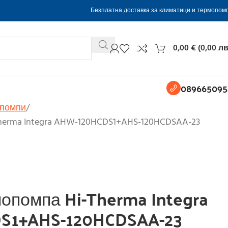
Безплатна доставка за климатици и термопом
0,00
€
(
0,00
лв
089665095
помпи
Therma Integra AHW-120HCDS1+AHS-120HCDSAA-23
мопомпа Hi-Therma Integra
S1+AHS-120HCDSAA-23