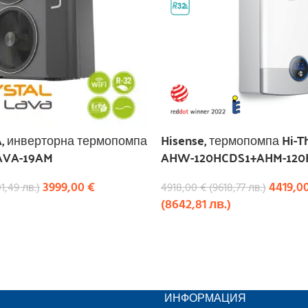
A, инверторна термопомпа
Hisense, термопомпа Hi-Th
AVA-19AM
AHW-120HCDS1+AHM-12
3999,00
€
4419,0
01,49
лв.
)
4918,00
€
(
9618,77
лв.
)
(
8642,81
лв.
)
КУПИ
ИНФОРМАЦИЯ