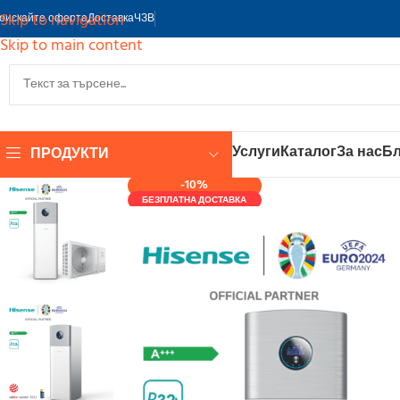
Skip to navigation
оискайте оферта
Доставка
ЧЗВ
Skip to main content
Услуги
Каталог
За нас
Бл
ПРОДУКТИ
-10%
БЕЗПЛАТНА ДОСТАВКА