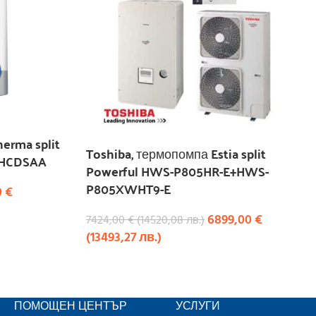
erma split
Toshiba, термопомпа Estia split
0HCDSAA
Powerful HWS-P805HR-E+HWS-
P805XWHT9-E
0
€
6899,00
€
7424,00
€
(
14520,08
лв.
)
(
13493,27
лв.
)
КУПИ
ПОМОЩЕН ЦЕНТЪР
УСЛУГИ