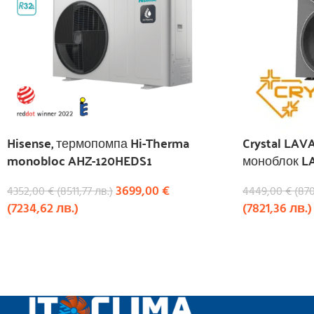
Hisense, термопомпа Hi-Therma
Crystal LAV
monobloc AHZ-120HEDS1
моноблок L
3699,00
€
4352,00
€
(
8511,77
лв.
)
4449,00
€
(
87
(
7234,62
лв.
)
(
7821,36
лв.
)
КУПИ
КУПИ