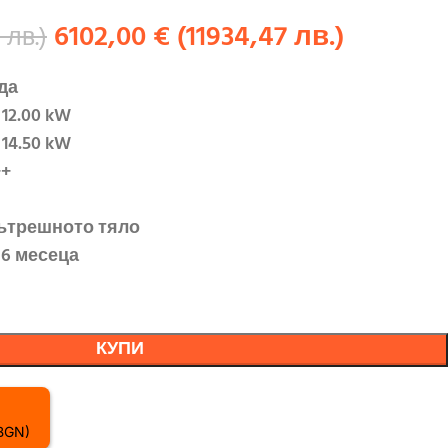
6102,00
€
(
11934,47
лв.
)
3
лв.
)
да
12.00 kW
14.50 kW
++
вътрешното тяло
36 месеца
КУПИ
 BGN)