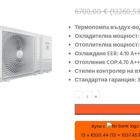
6780,00
€
(
13260,5
Термопомпa въздух-во
Охладителна мощност: 
Отоплителна мощност: 
Охлаждане EER: 4.10 A+
Отопление COP:4.70 A++
Стилен контролер на 
Стандартна гаранция: 
Купи с
13 x €530.44 (13 x 1037.45