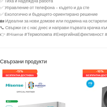
✅ Тиха и надеждна работа
✅ Управление от телефона – където и да сте
✅ Екологично и бъдещето-ориентирано решение
🏡 Идеални за нови домове или подмяна на остарели
📞 Свържи се с нас днес и направи първата крачка к
👉 #Hisense #Термопомпа #ЕнергийнаЕфективност
Свързани продукти
-15%
-10%
БЕЗПЛАТНА ДОСТАВКА
БЕЗПЛАТНА ДОС