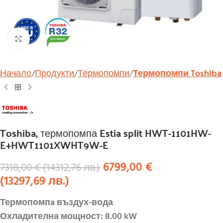
Увеличи
Начало
Продукти
Термопомпи
Термопомпи Toshiba
Toshiba, термопомпа Estia split HWT-1101HW-
E+HWT1101XWHT9W-E
6799,00
€
7318,00
€
(
14312,76
лв.
)
(
13297,69
лв.
)
Термопомпa въздух-вода
Охладителна мощност: 8.00 kW