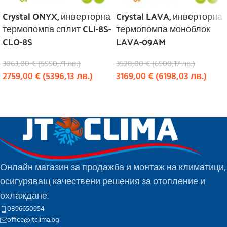
Crystal ONYX, инверторна
Crystal LAVA, инверторна
термопомпа сплит CLI-8S-
термопомпа моноблок
CLO-8S
LAVA-09AM
3063,00
€
(
5990,71
лв.
)
3528,00
€
(
6900,17
лв.
)
2759,00
€
(
5396,13
лв.
)
3169,00
€
(
6198,03
лв.
)
КУПИ
КУПИ
Онлайн магазин за продажба и монтаж на климатици,
осигуряващ качествени решения за отопление и
охлаждане.
0896650954
office@jtclima.bg