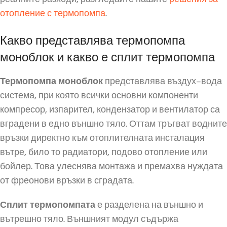
отопление с термопомпа
.
Какво представлява термопомпа
моноблок и какво е сплит термопомпа
Термопомпа моноблок
представлява въздух–вода
система, при която всички основни компоненти
компресор, изпарител, кондензатор и вентилатор са
вградени в едно външно тяло. Оттам тръгват водните
връзки директно към отоплителната инсталация
вътре, било то радиатори, подово отопление или
бойлер. Това улеснява монтажа и премахва нуждата
от фреонови връзки в сградата.
Сплит термопомпата
е разделена на външно и
вътрешно тяло. Външният модул съдържа