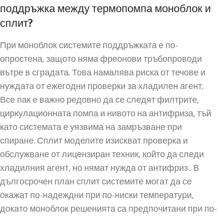
поддръжка между термопомпа моноблок и
сплит?
При моноблок системите поддръжката е по-
опростена, защото няма фреонови тръбопроводи
вътре в сградата. Това намалява риска от течове и
нуждата от ежегодни проверки за хладилен агент.
Все пак е важно редовно да се следят филтрите,
циркулационната помпа и нивото на антифриза, тъй
като системата е уязвима на замръзване при
спиране. Сплит моделите изискват проверка и
обслужване от лицензиран техник, който да следи
хладилния агент, но нямат нужда от антифриз . В
дългосрочен план сплит системите могат да се
окажат по-надеждни при по-ниски температури,
докато моноблок решенията са предпочитани при по-