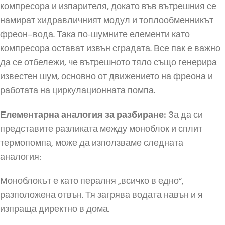
компресора и изпарителя, докато във вътрешния се
намират хидравличният модул и топлообменникът
фреон–вода. Така по-шумните елементи като
компресора остават извън сградата. Все пак е важно
да се отбележи, че вътрешното тяло също генерира
известен шум, основно от движението на фреона и
работата на циркулационната помпа.
Елементарна аналогия за разбиране:
За да си
представите разликата между моноблок и сплит
термопомпа, може да използваме следната
аналогия:
Моноблокът е като пералня „всичко в едно“,
разположена отвън. Тя загрява водата навън и я
изпраща директно в дома.