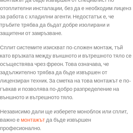
монтажът да бъде извършен от специалист по
отоплителни инсталации, без да е необходим лиценз
за работа с хладилни агенти. Недостатък е, че
тръбите трябва да бъдат добре изолирани и
защитени от замръзване.
Сплит системите изискват по-сложен монтаж, тъй
като връзката между външното и вътрешното тяло се
осъществява чрез фреон. Това означава, че
задължително трябва да бъде извършен от
лицензиран техник. За сметка на това монтажът е по-
гъвкав и позволява по-добро разпределение на
външното и вътрешното тяло.
Независимо дали ще изберете моноблок или сплит,
важно е
монтажът
да бъде извършен
професионално.