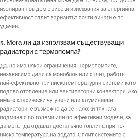
първоначалната цена може да е по-ниска, при добре
изолиран нов дом с високи изисквания за енергийна
ефективност сплит вариантът почти винаги е по-
удачен.
5. Мога ли да използвам съществуващи
радиатори с термопомпа?
Да, но има някои ограничения. Термопомпите,
независимо дали са моноблок или сплит, работят
най-ефективно при нискотемпературни системи като
подово отопление или вентилаторни конвектори. Ако
имате класически чугунени или алуминиеви
радиатори, е възможно да се наложи тяхната
подмяна с по-големи или по-ефективни модели, за
да могат да отдават достатъчно топлина при по-
ниска температура на водата. Сплит системите с