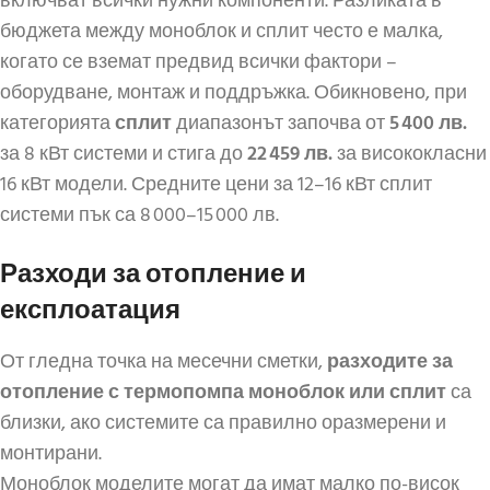
включват всички нужни компоненти. Разликата в
бюджета между моноблок и сплит често е малка,
когато се вземат предвид всички фактори –
оборудване, монтаж и поддръжка. Обикновено, при
категорията
сплит
диапазонът започва от
5 400 лв.
за 8 кВт системи и стига до
22 459 лв.
за висококласни
16 кВт модели. Средните цени за 12–16 кВт сплит
системи пък са 8 000–15 000 лв.
Разходи за отопление и
експлоатация
От гледна точка на месечни сметки,
разходите за
отопление с термопомпа моноблок или сплит
са
близки, ако системите са правилно оразмерени и
монтирани.
Моноблок моделите могат да имат малко по-висок