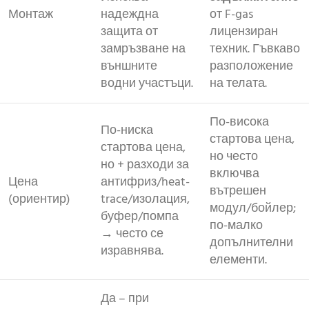
Монтаж
надеждна
от F-gas
защита от
лицензиран
замръзване на
техник. Гъвкаво
външните
разположение
водни участъци.
на телата.
По-висока
По-ниска
стартова цена,
стартова цена,
но често
но + разходи за
включва
Цена
антифриз/heat-
вътрешен
(ориентир)
trace/изолация,
модул/бойлер;
буфер/помпа
по-малко
→ често се
допълнителни
изравнява.
елементи.
Да – при