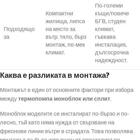
По-големи
Компактни
къщи/повече
жилища, липса
БГВ, студен
Подходящо
на място за
климат,
за
вътр. тяло, бърз
гъвкава
монтаж, по-мек
инсталация,
климат.
дългосрочна
надеждност.
Каква е разликата в монтажа?
Монтажът е един от основните фактори при избора
между
термопомпа моноблок или сплит
.
Моноблок моделите се инсталират по-бързо и по-
лесно, тъй като няма нужда от свързване на
фреонови линии вътре в сградата. Това позволява