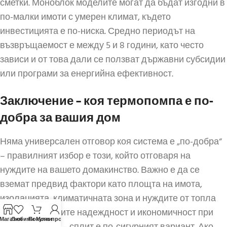
сметки. Моноблок моделите могат да бъдат изгодни в
по-малки имоти с умерен климат, където
инвестицията е по-ниска. Средно периодът на
възвръщаемост е между 5 и 8 години, като често
зависи и от това дали се ползват държавни субсидии
или програми за енергийна ефективност.
Заключение – коя термопомпа е по-
добра за вашия дом
Няма универсален отговор коя система е „по-добра“
– правилният избор е този, който отговаря на
нуждите на вашето домакинство. Важно е да се
вземат предвид фактори като площта на имота,
изолацията, климатичната зона и нуждите от топла
вода. Ако търсите надеждност и икономичност при
-Магазин
Любими
Покупки
Моят профил