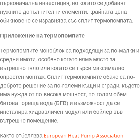
първоначална инвестиция, но когато се добавят
нужните допълнителни елементи, крайната цена
обикновено се изравнява със сплит термопомпата.
Приложение на термопомпите
Термопомпите моноблок са подходящи за по-малки и
средни имоти, особено когато няма място за
вътрешно тяло или когато се търси максимално
опростен монтаж. Сплит термопомпите обаче са по-
доброто решение за по-големи къщи и сгради, където
има нужда от по-висока мощност, по-голям обем
битова гореща вода (БГВ) и възможност да се
инсталира хидравличен модул или бойлер във
вътрешно помещение.
Както отбелязва
European Heat Pump Association