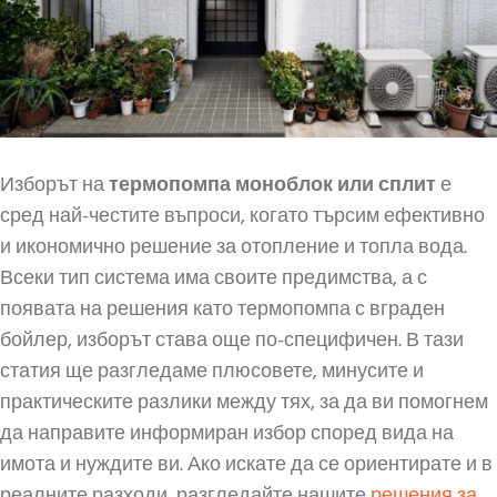
Изборът на
термопомпа моноблок или сплит
е
сред най-честите въпроси, когато търсим ефективно
и икономично решение за отопление и топла вода.
Всеки тип система има своите предимства, а с
появата на решения като термопомпа с вграден
бойлер, изборът става още по-специфичен. В тази
статия ще разгледаме плюсовете, минусите и
практическите разлики между тях, за да ви помогнем
да направите информиран избор според вида на
имота и нуждите ви. Ако искате да се ориентирате и в
реалните разходи, разгледайте нашите
решения за