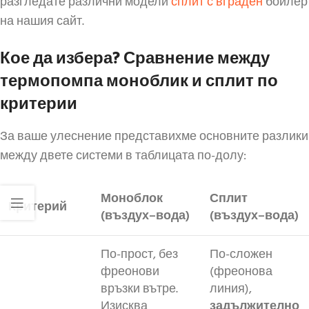
разгледате различни модели
сплит с вграден
бойлер
на нашия сайт.
Кое да избера? Сравнение между
термопомпа моноблик и сплит по
критерии
За ваше улеснение представихме основните разлики
между двете системи в таблицата по-долу:
Моноблок
Сплит
Критерий
(въздух–вода)
(въздух–вода)
По-прост, без
По-сложен
фреонови
(фреонова
връзки вътре.
линия),
Изисква
задължително