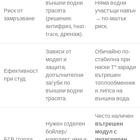
външни водни
Няма водни
Риск от
трасета
участъци навън
замръзване
(решения:
→ по-малък
антифриз, heat-
риск.
trace, дренаж).
Зависи от
Обичайно по-
модел и
стабилна при
защита;
ниски Т° заради
Ефективност
допълнителни
вътрешен
при студ
загуби по
топлообменник
външни водни
и липса на
трасета.
външна вода.
Често наличен
Нужен отделен
вътрешен
бойлер/
модул с
БГВ (топла
комплект; има и
интегриран