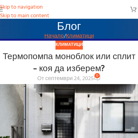
Skip to navigation
Skip to main content
Блог
Начало
Климатици
КЛИМАТИЦИ
Термопомпа моноблок или сплит
– коя да изберем?
0
От септември 24, 2025