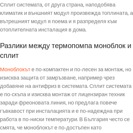
Сплит системата, от друга страна, наподобява
климатик и външният модул произвежда топлината, а
вътрешният модул я поема и я разпределя към
отоплителната инсталация в дома.
Разлики между термопомпа моноблок и
сплит
Моноблокът
е по-компактен и по-лесен за монтаж, но
изисква защита от замръзване, например чрез
добавяне на антифриз в системата. Сплит системата
е по-скъпа и изисква монтаж от лицензиран техник
заради фреоновата линия, но предлага повече
гъвкавост при инсталацията и е по-надеждна при
работа в по-ниски температури. В България често се
смята, че моноблокът е по-достъпен като