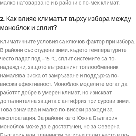
малко натоварване и в райони с по-мек климат.
2. Как влияе климатът върху избора между
моноблок и сплит?
Климатичните условия са ключов фактор при избора.
В райони със студени зими, където температурите
често падат под –15 °C, сплит системите са по-
надеждни, защото вътрешният топлообменник
намалява риска от замръзване и поддържа по-
висока ефективност. Моноблок моделите могат да
работят добре в умерен климат, но изискват
допълнителна защита с антифриз при сурови зими.
Това означава и малко по-високи разходи за
експлоатация. За райони като Южна България
моноблок може да е достатъчен, но за Северна
България или планински региони сплит често е по-