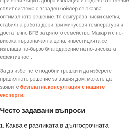
При нови къщи с добра изолация и подово отопление
сплит система с вграден бойлер се оказва
оптималното решение. Тя осигурява ниски сметки,
стабилна работа дори при минусови температури и
достатъчно БГВ за цялото семейство. Макар и с по-
висока първоначална цена, инвестицията се
изплаща по-бързо благодарение на по-високата
ефективност.
За да избегнете подобни грешки и да изберете
правилното решение за вашия дом, можете да
заявите
безплатна консултация с нашите
експерти
.
Често задавани въпроси
1. Каква е разликата в дългосрочната