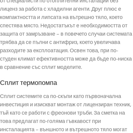
от специалисти по отоплителни инсталации без
лиценз за работа с хладилни агенти. Друг плюс е
компактността и липсата на вътрешно тяло, което
спестява място. Недостатъкът е необходимостта от
защита от замръзване – в повечето случаи системата
трябва да се пълни с антифриз, което увеличава
разходите за експлоатация. Освен това, при по-
студен климат ефективността може да бъде по-ниска
в сравнение със сплит моделите.
Сплит термопомпа
Сплит системите са по-скъпи като първоначална
инвестиция и изискват монтаж от лицензиран техник,
тъй като се работи с фреонови тръби. За сметка на
това предлагат по-голяма гъвкавост при
инсталацията – външното и вътрешното тяло могат