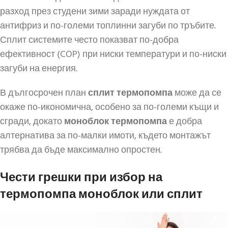
разход през студени зими заради нуждата от
антифриз и по-големи топлинни загуби по тръбите.
Сплит системите често показват по-добра
ефективност (COP) при ниски температури и по-ниски
загуби на енергия.
В дългосрочен план
сплит термопомпа
може да се
окаже по-икономична, особено за по-големи къщи и
сгради, докато
моноблок термопомпа
е добра
алтернатива за по-малки имоти, където монтажът
трябва да бъде максимално опростен.
Чести грешки при избор на
термопомпа моноблок или сплит