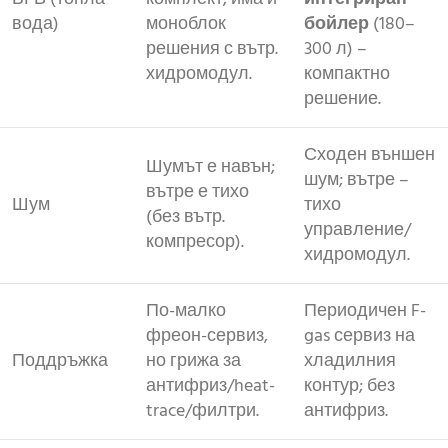
вода)
моноблок
бойлер
(180–
решения с вътр.
300 л) –
хидромодул.
компактно
решение.
Сходен външен
Шумът е навън;
шум; вътре –
вътре е тихо
Шум
тихо
(без вътр.
управление/
компресор).
хидромодул.
По-малко
Периодичен F-
фреон-сервиз,
gas сервиз на
Поддръжка
но грижа за
хладилния
антифриз/heat-
контур; без
trace/филтри.
антифриз.