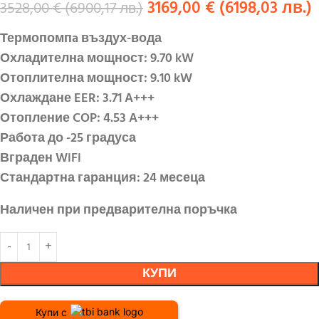
3169,00
€
(
6198,03
лв.
)
3528,00
€
(
6900,17
лв.
)
Термопомпa въздух-вода
Охладителна мощност: 9
.
7
0
kW
Отоплителна мощност: 9
.
1
0
kW
Охлаждане EER: 3.71
A+++
Отопление COP: 4.
53
A+++
Работа до -25 градуса
Вграден
WiFi
Стандартна гаранция: 24 месеца
Наличен при предварителна поръчка
КУПИ
Купи с