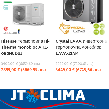
Hisense, термопомпа Hi-
Crystal LAVA, инверторна
Therma monobloc AHZ-
термопомпа моноблок
080HCDS1
LAVA-12AM
3405,00
€
(
6659,60
лв.
)
3835,00
€
(
7500,61
лв.
)
2899,00
€
(
5669,95
лв.
)
3449,00
€
(
6745,66
лв.
)
КУПИ
КУПИ