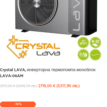
Crystal LAVA, инверторна термопомпа моноблок
LAVA-06AM
2719,00
€
(
5317,90
лв.
)
3017,00
€
(
5900,74
лв.
)
КУПИ
-10%