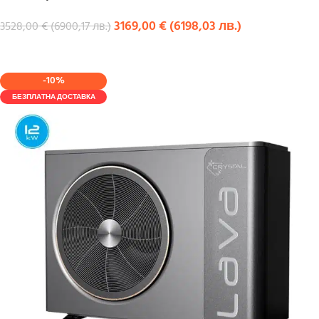
3169,00
€
(
6198,03
лв.
)
3528,00
€
(
6900,17
лв.
)
КУПИ
-10%
БЕЗПЛАТНА ДОСТАВКА