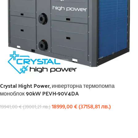
Crystal Hight Power, инверторна термопомпа
моноблок 90kW PEVH-90V4DA
18999,00
€
(
37158,81
лв.
)
19941,00
€
(
39001,21
лв.
)
КУПИ