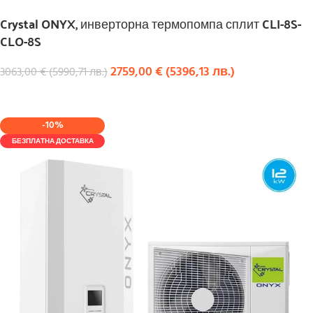
Crystal ONYX, инверторна термопомпа сплит CLI-8S-
CLO-8S
2759,00
€
(
5396,13
лв.
)
3063,00
€
(
5990,71
лв.
)
КУПИ
-10%
БЕЗПЛАТНА ДОСТАВКА