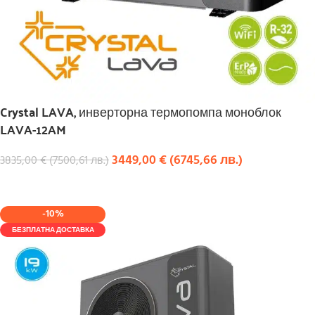
Crystal LAVA, инверторна термопомпа моноблок
LAVA-12AM
3449,00
€
(
6745,66
лв.
)
3835,00
€
(
7500,61
лв.
)
КУПИ
-10%
БЕЗПЛАТНА ДОСТАВКА