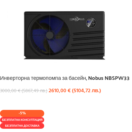
Инверторна термопомпа за басейн, Nobus NBSPW33
2610,00
€
(
5104,72
лв.
)
3000,00
€
(
5867,49
лв.
)
КУПИ
-5%
БЕЗПЛАТНА КОНСУЛТАЦИЯ
БЕЗПЛАТНА ДОСТАВКА