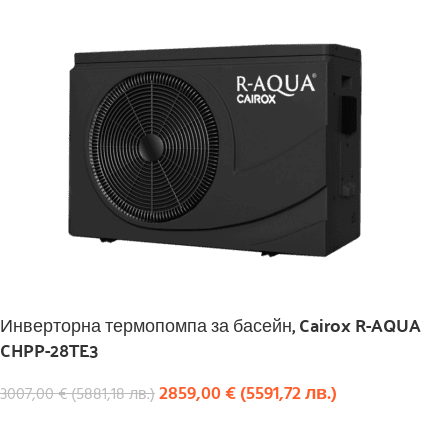
Инверторна термопомпа за басейн, Cairox R-AQUA
CHPP-28TE3
2859,00
€
(
5591,72
лв.
)
3007,00
€
(
5881,18
лв.
)
КУПИ