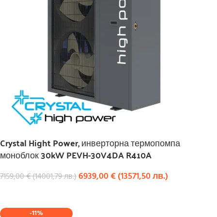
Crystal Hight Power, инверторна термопомпа
моноблок 30kW PEVH-30V4DA R410A
6939,00
€
(
13571,50
лв.
)
7159,00
€
(
14001,79
лв.
)
КУПИ
-11%