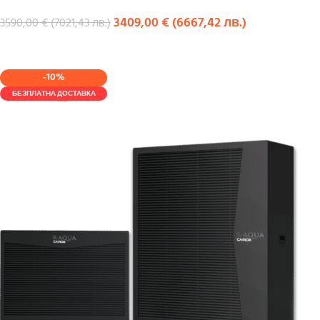
3409,00
€
(
6667,42
лв.
)
3590,00
€
(
7021,43
лв.
)
КУПИ
-10%
БЕЗПЛАТНА ДОСТАВКА