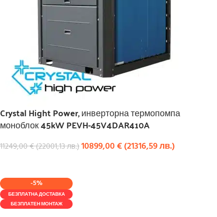
Crystal Hight Power, инверторна термопомпа
моноблок 45kW PEVH-45V4DAR410A
10899,00
€
(
21316,59
лв.
)
11249,00
€
(
22001,13
лв.
)
КУПИ
-5%
БЕЗПЛАТНА ДОСТАВКА
БЕЗПЛАТЕН МОНТАЖ