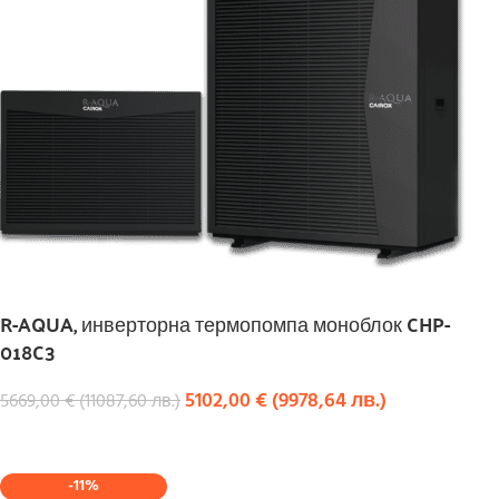
R-AQUA, инверторна термопомпа моноблок CHP-
018C3
5102,00
€
(
9978,64
лв.
)
5669,00
€
(
11087,60
лв.
)
КУПИ
-11%