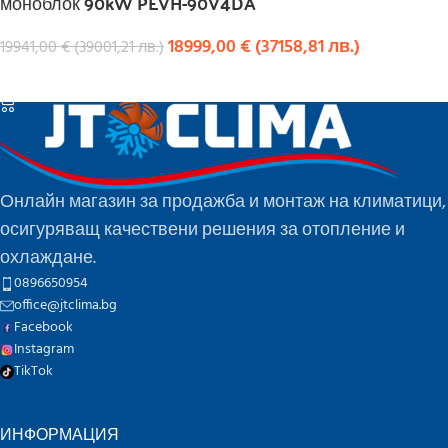
моноблок 90kW PEVH-90V4DA
18999,00
€
(
37158,81
лв.
)
19941,00
€
(
39001,21
лв.
)
КУПИ
Онлайн магазин за продажба и монтаж на климатици,
осигуряващ качествени решения за отопление и
охлаждане.
0896650954
office@jtclima.bg
Facebook
Instagram
TikTok
ИНФОРМАЦИЯ