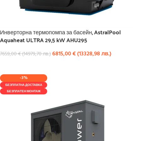
Инверторна термопомпа за басейн, AstralPool
Aquaheat ULTRA 29,5 kW AHU295
6815,00
€
(
13328,98
лв.
)
7659,00
€
(
14979,70
лв.
)
КУПИ
-3%
БЕЗПЛАТНА ДОСТАВКА
БЕЗПЛАТЕН МОНТАЖ