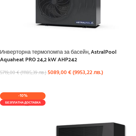
Инверторна термопомпа за басейн, AstralPool
Aquaheat PRO 24,2 kW AHP242
5089,00
€
(
9953,22
лв.
)
5719,00
€
(
11185,39
лв.
)
КУПИ
-10%
БЕЗПЛАТНА ДОСТАВКА