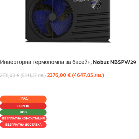
Инверторна термопомпа за басейн, Nobus NBSPW29
2376,00
€
(
4647,05
лв.
)
2731,00
€
(
5341,37
лв.
)
КУПИ
-13%
ГОРЕЩ
НОВ
БЕЗПЛАТНА КОНСУЛТАЦИЯ
БЕЗПЛАТНА ДОСТАВКА