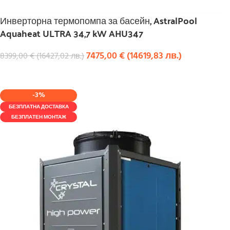
Инверторна термопомпа за басейн, AstralPool
Aquaheat ULTRA 34,7 kW AHU347
7475,00
€
(
14619,83
лв.
)
8399,00
€
(
16427,02
лв.
)
КУПИ
-3%
БЕЗПЛАТНА ДОСТАВКА
БЕЗПЛАТЕН МОНТАЖ