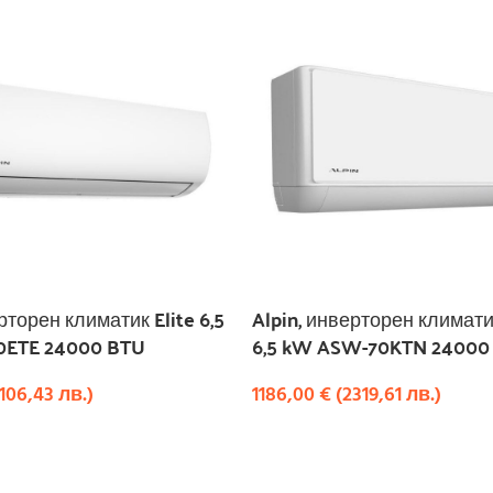
рторен климатик Elite 6,5
Alpin, инверторен климати
ETE 24000 BTU
6,5 kW ASW-70KTN 24000
106,43
лв.
)
1186,00
€
(
2319,61
лв.
)
КУПИ