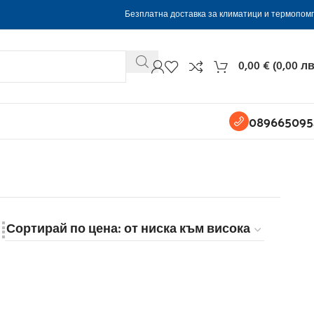
Безплатна доставка за климатици и термопом
0,00
€
(
0,00
лв
089665095