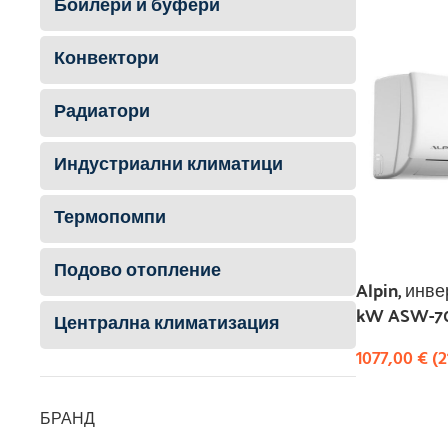
Бойлери и буфери
Конвектори
Радиатори
Индустриални климатици
Термопомпи
Подово отопление
Alpin, инве
kW ASW-70
Централна климатизация
1077,00
€
(
2
КУПИ
БРАНД