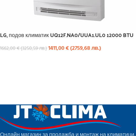
LG, подов климатик UQ12F.NA0/UUA1.UL0 12000 BTU
1411,00
€
(
2759,68
лв.
)
1662,00
€
(
3250,59
лв.
)
КУПИ
Онлайн магазин за продажба и монтаж на климатици,