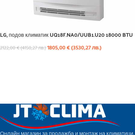
LG, подов климатик UQ18F.NA0/UUB1.U20 18000 BTU
1805,00
€
(
3530,27
лв.
)
2122,00
€
(
4150,27
лв.
)
КУПИ
Онлайн магазин за продажба и монтаж на климатици,