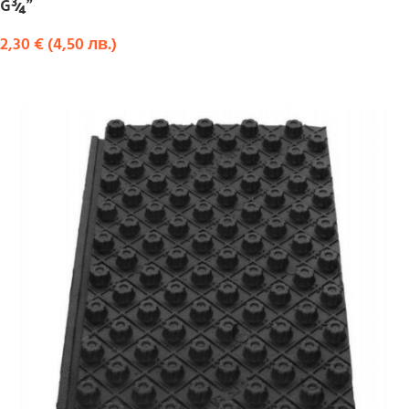
G¾”
2,30
€
(
4,50
лв.
)
КУПИ