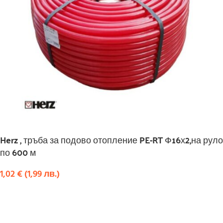
Herz , тръба за подово отопление PE-RT Ф16х2,на руло
по 600 м
1,02
€
(
1,99
лв.
)
КУПИ