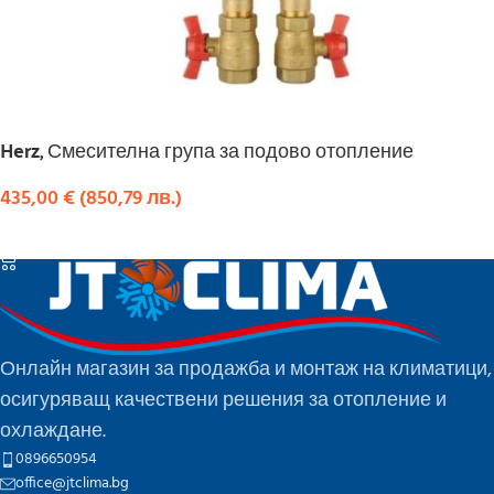
Herz, Смесителна група за подово отопление
435,00
€
(
850,79
лв.
)
КУПИ
Онлайн магазин за продажба и монтаж на климатици,
осигуряващ качествени решения за отопление и
охлаждане.
0896650954
office@jtclima.bg