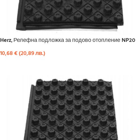
Herz, Релефна подложка за подово отопление NP20
10,68
€
(
20,89
лв.
)
КУПИ