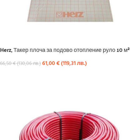
Herz, Такер плоча за подово отопление руло 10 м²
61,00
€
(
119,31
лв.
)
66,50
€
(
130,06
лв.
)
КУПИ