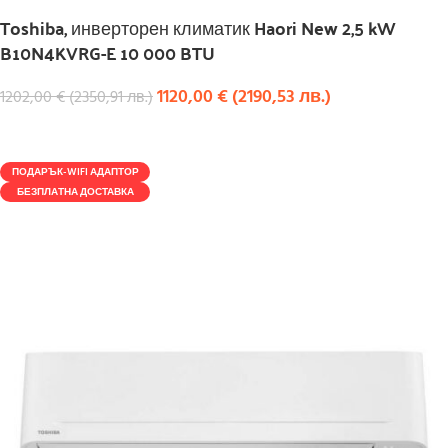
Toshiba, инверторен климатик Haori New 2,5 kW
B10N4KVRG-E 10 000 BTU
1120,00
€
(
2190,53
лв.
)
1202,00
€
(
2350,91
лв.
)
КУПИ
ПОДАРЪК-WIFI АДАПТОР
БЕЗПЛАТНА ДОСТАВКА