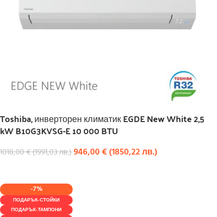
Toshiba, инверторен климатик EGDE New White 2,5
kW B10G3KVSG-E 10 000 BTU
946,00
€
(
1850,22
лв.
)
1018,00
€
(
1991,03
лв.
)
КУПИ
-7%
ПОДАРЪК-СТОЙКИ
ПОДАРЪК-ТАМПОНИ