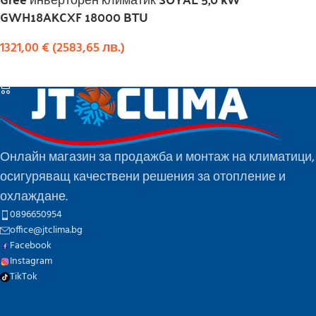
GWH18AKCXF 18000 BTU
1321,00
€
(
2583,65
лв.
)
КУПИ
Онлайн магазин за продажба и монтаж на климатици,
осигуряващ качествени решения за отопление и
охлаждане.
0896650954
office@jtclima.bg
Facebook
Instagram
TikTok