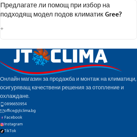
За да удължите живота на Вашия подов
Предлагате ли помощ при избор на
климатик Gree, е необходимо периодично
подходящ модел подов климатик Gree?
почистване на филтрите и годишна
профилактика. JTClima предлага сервиз и
+
поддръжка за максимален живот на уреда.
Да. JTClima предоставя безплатна консултация,
включително изчисляване на нужната мощност,
избор на правилния модел и съвети за
оптимална инсталация.
Онлайн магазин за продажба и монтаж на климатици,
осигуряващ качествени решения за отопление и
охлаждане.
0896650954
office@jtclima.bg
Facebook
Instagram
TikTok