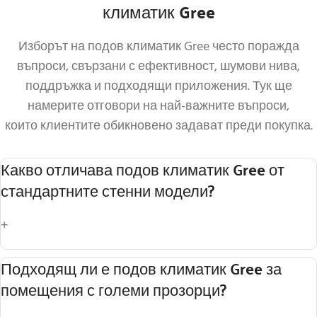
климатик Gree
Изборът на подов климатик Gree често поражда
въпроси, свързани с ефективност, шумови нива,
поддръжка и подходящи приложения. Тук ще
намерите отговори на най-важните въпроси,
които клиентите обикновено задават преди покупка.
Какво отличава подов климатик Gree от
стандартните стенни модели?
+
Монтажът на подов климатик Gree позволява
Подходящ ли е подов климатик Gree за
по-добро отопление, по-бързо разпределение
помещения с големи прозорци?
на топлия въздух и е отлична алтернатива при