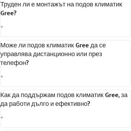
Да. Подовият климатик Gree е проектиран да
Труден ли е монтажът на подов климатик
работи ефективно при ниски външни
Gree?
температури и може да се използва
целогодишно като основен източник на
+
отопление.
Монтажът
на подов климатик Gree е
Може ли подов климатик Gree да се
сравнително лесен и бърз. Екипът на JTClima
управлява дистанционно или през
осигурява професионално поставяне и
телефон?
правилно позициониране за максимална
ефективност.
+
Да! В сайта на JTClima ще намерите различни
Как да поддържам подов климатик Gree, за
модели подов климатик Gree, които предлагат
да работи дълго и ефективно?
Wi-Fi управление чрез смартфон.
+