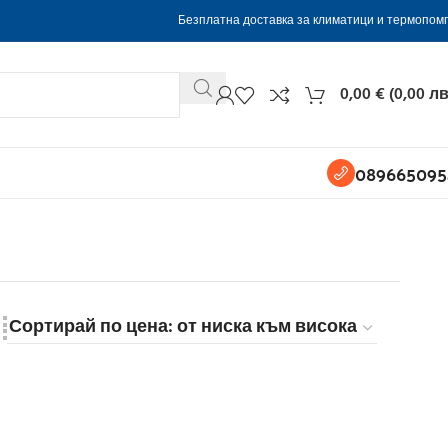
Безплатна доставка за климатици и термопом
0,00
€
(
0,00
лв
089665095