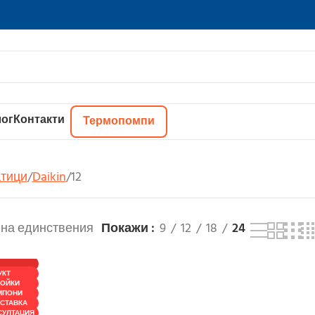
ог
Контакти
Термопомпи
тици
Daikin
12
 на единствения
Покажи
9
12
18
24
УКТ
ТОЙКИ
МПОНИ
СТАВКА
СУЛТАЦИЯ