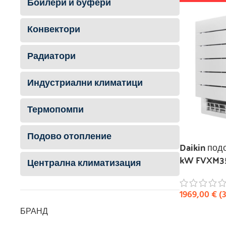
Бойлери и буфери
Конвектори
Радиатори
Индустриални климатици
Термопомпи
Подово отопление
Daikin под
kW FVXM35
Централна климатизация
1969,00
€
(
БРАНД
КУПИ