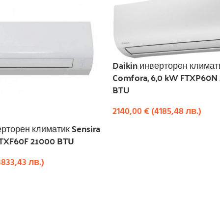
Daikin инверторен климат
Comfora, 6,0 kW FTXP60N 
BTU
2140,00
€
(
4185,48
лв.
)
ерторен климатик Sensira
КУПИ
 FTXF60F 21000 BTU
3833,43
лв.
)