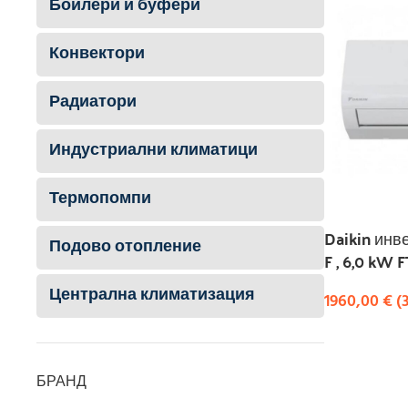
Бойлери и буфери
Конвектори
Радиатори
Индустриални климатици
Термопомпи
Daikin инв
Подово отопление
F , 6,0 kW
Централна климатизация
1960,00
€
(
КУПИ
БРАНД