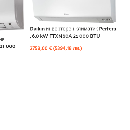
Daikin инверторен климатик Perfera
, 6,0 kW FTXM60А 21 000 BTU
ик
21 000
2758,00
€
(
5394,18
лв.
)
КУПИ