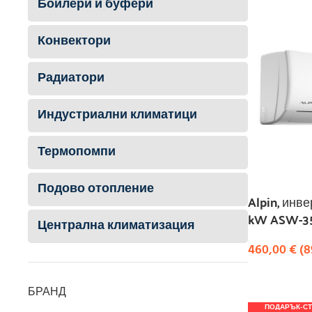
Бойлери и буфери
Конвектори
Радиатори
Индустриални климатици
Термопомпи
Подово отопление
Alpin, инве
kW ASW-35
Централна климатизация
460,00
€
(
8
КУПИ
БРАНД
ПОДАРЪК-С