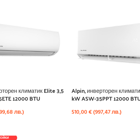
рторен климатик Elite 3,5
Alpin, инверторен климати
ETE 12000 BTU
kW ASW-35PPT 12000 BT
99,68
лв.
)
510,00
€
(
997,47
лв.
)
КУПИ
ТОЙКИ