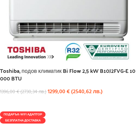
Toshiba, подов климатик Bi Flow 2,5 kW B10J2FVG-E 10
000 BTU
1299,00
€
(
2540,62
лв.
)
1396,00
€
(
2730,34
лв.
)
КУПИ
ПОДАРЪК-WIFI АДАПТОР
БЕЗПЛАТНА ДОСТАВКА