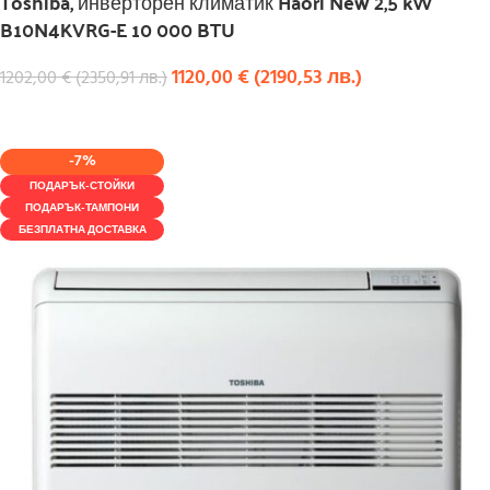
Toshiba, инверторен климатик Haori New 2,5 kW
B10N4KVRG-E 10 000 BTU
1120,00
€
(
2190,53
лв.
)
1202,00
€
(
2350,91
лв.
)
КУПИ
-7%
ПОДАРЪК-СТОЙКИ
ПОДАРЪК-ТАМПОНИ
БЕЗПЛАТНА ДОСТАВКА