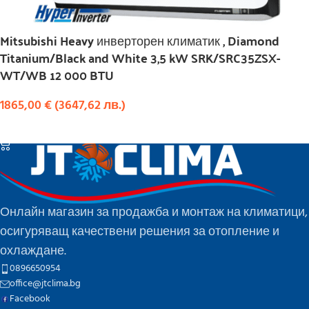
Mitsubishi Heavy инверторен климатик , Diamond
Titanium/Black and White 3,5 kW SRK/SRC35ZSX-
WT/WB 12 000 BTU
1865,00
€
(
3647,62
лв.
)
КУПИ
Онлайн магазин за продажба и монтаж на климатици,
осигуряващ качествени решения за отопление и
охлаждане.
0896650954
office@jtclima.bg
Facebook