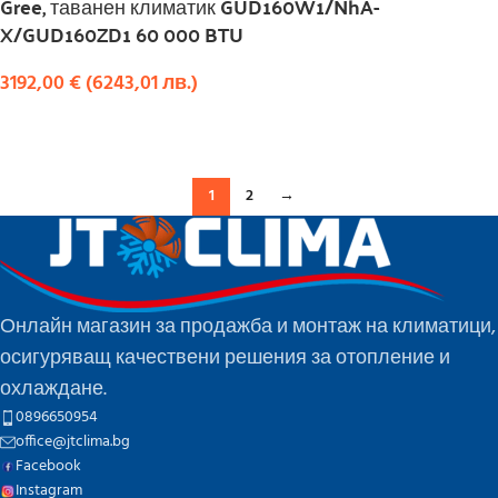
Gree, таванен климатик GUD160W1/NhA-
X/GUD160ZD1 60 000 BTU
3192,00
€
(
6243,01
лв.
)
КУПИ
1
2
→
Онлайн магазин за продажба и монтаж на климатици,
осигуряващ качествени решения за отопление и
охлаждане.
0896650954
office@jtclima.bg
Facebook
Instagram