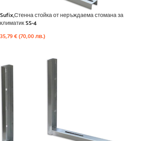
Sufix,Стенна стойка от неръждаема стомана за
климатик SS-4
35,79
€
(
70,00
лв.
)
КУПИ