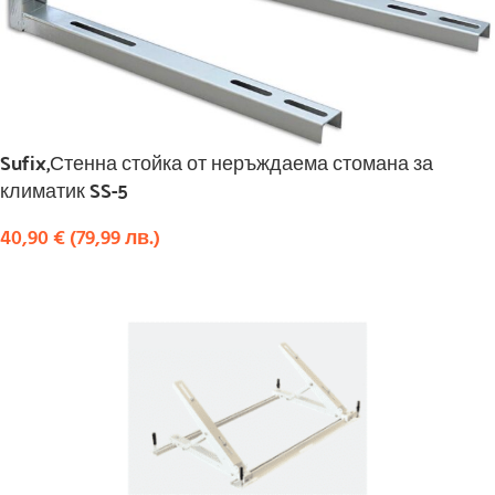
Sufix,Стенна стойка от неръждаема стомана за
климатик SS-5
40,90
€
(
79,99
лв.
)
КУПИ