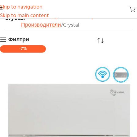
Skip to navigation
Crystal
Skip to main content
Начало
Продукти
Конвектори
Производители
Crystal
Филтри
-7%