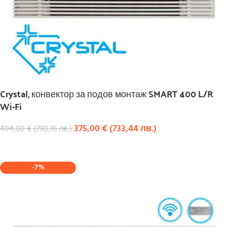
Crystal, конвектор за подов монтаж SMART 400 L/R
Wi-Fi
375,00
€
(
733,44
лв.
)
404,00
€
(
790,16
лв.
)
КУПИ
-7%