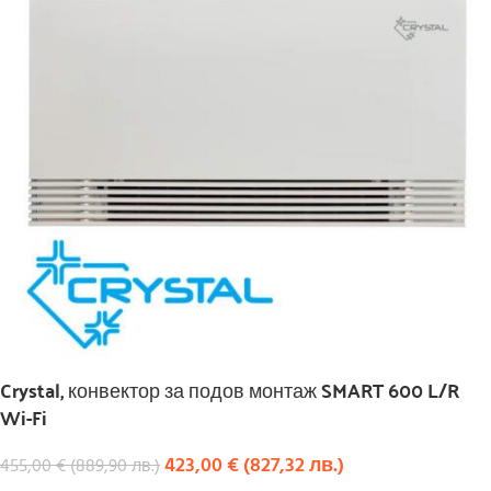
Crystal, конвектор за подов монтаж SMART 600 L/R
Wi-Fi
423,00
€
(
827,32
лв.
)
455,00
€
(
889,90
лв.
)