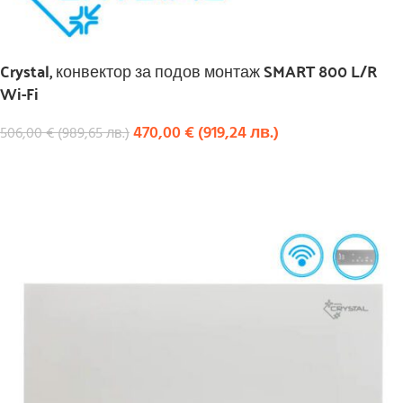
Crystal, конвектор за подов монтаж SMART 800 L/R
Wi-Fi
470,00
€
(
919,24
лв.
)
506,00
€
(
989,65
лв.
)
КУПИ