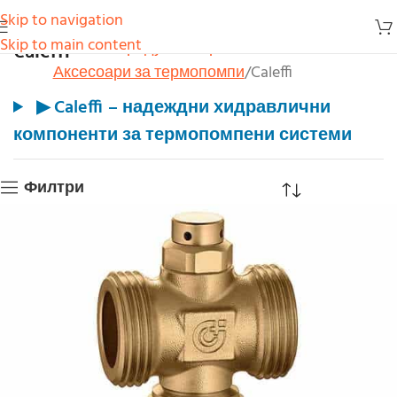
Skip to navigation
Caleffi
Skip to main content
Начало
Продукти
Термопомпи
Аксесоари за термопомпи
Caleffi
▶
Caleffi – надеждни хидравлични
компоненти за термопомпени системи
Филтри