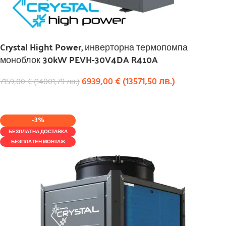
Crystal Hight Power, инверторна термопомпа
моноблок 30kW PEVH-30V4DA R410A
6939,00
€
(
13571,50
лв.
)
7159,00
€
(
14001,79
лв.
)
КУПИ
-3%
БЕЗПЛАТНА ДОСТАВКА
БЕЗПЛАТЕН МОНТАЖ