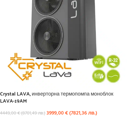
Crystal LAVA, инверторна термопомпа моноблок
LAVA-19AM
3999,00
€
(
7821,36
лв.
)
4449,00
€
(
8701,49
лв.
)
КУПИ