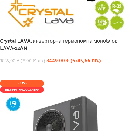
Crystal LAVA, инверторна термопомпа моноблок
LAVA-12AM
3449,00
€
(
6745,66
лв.
)
3835,00
€
(
7500,61
лв.
)
КУПИ
-10%
БЕЗПЛАТНА ДОСТАВКА