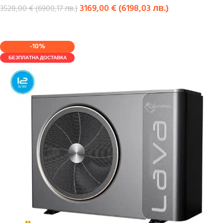
3169,00
€
(
6198,03
лв.
)
3528,00
€
(
6900,17
лв.
)
КУПИ
-10%
БЕЗПЛАТНА ДОСТАВКА