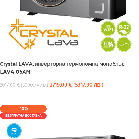
Crystal LAVA, инверторна термопомпа моноблок
LAVA-06AM
2719,00
€
(
5317,90
лв.
)
3017,00
€
(
5900,74
лв.
)
КУПИ
-10%
БЕЗПЛАТНА ДОСТАВКА