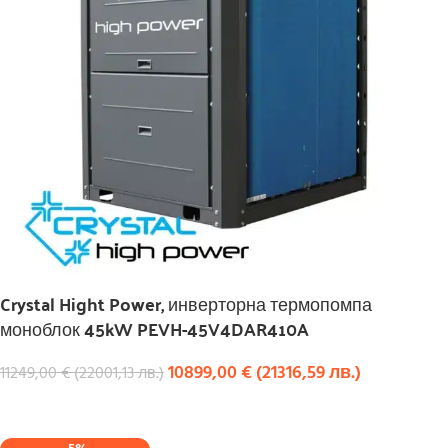
Crystal Hight Power, инверторна термопомпа
моноблок 45kW PEVH-45V4DAR410A
10899,00
€
(
21316,59
лв.
)
11249,00
€
(
22001,13
лв.
)
КУПИ