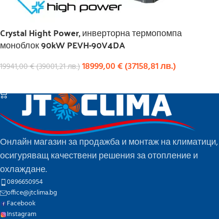
Crystal Hight Power, инверторна термопомпа
моноблок 90kW PEVH-90V4DA
18999,00
€
(
37158,81
лв.
)
19941,00
€
(
39001,21
лв.
)
КУПИ
Онлайн магазин за продажба и монтаж на климатици,
осигуряващ качествени решения за отопление и
охлаждане.
0896650954
office@jtclima.bg
Facebook
Instagram