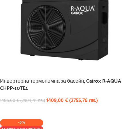
Инверторна термопомпа за басейн, Cairox R-AQUA
CHPP-10TE1
1409,00
€
(
2755,76
лв.
)
1485,00
€
(
2904,41
лв.
)
КУПИ
-5%