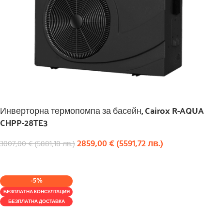
Инверторна термопомпа за басейн, Cairox R-AQUA
CHPP-28TE3
2859,00
€
(
5591,72
лв.
)
3007,00
€
(
5881,18
лв.
)
КУПИ
-5%
БЕЗПЛАТНА КОНСУЛТАЦИЯ
БЕЗПЛАТНА ДОСТАВКА