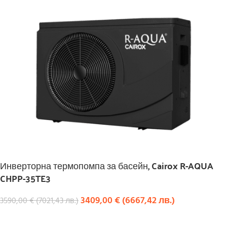
Инверторна термопомпа за басейн, Cairox R-AQUA
CHPP-35TE3
3409,00
€
(
6667,42
лв.
)
3590,00
€
(
7021,43
лв.
)
КУПИ