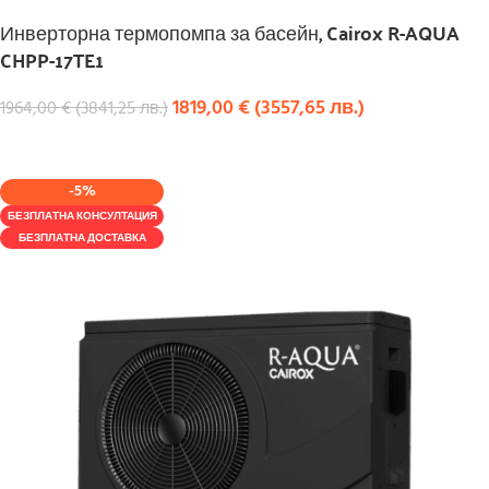
Инверторна термопомпа за басейн, Cairox R-AQUA
CHPP-17TE1
1819,00
€
(
3557,65
лв.
)
1964,00
€
(
3841,25
лв.
)
КУПИ
-5%
БЕЗПЛАТНА КОНСУЛТАЦИЯ
БЕЗПЛАТНА ДОСТАВКА