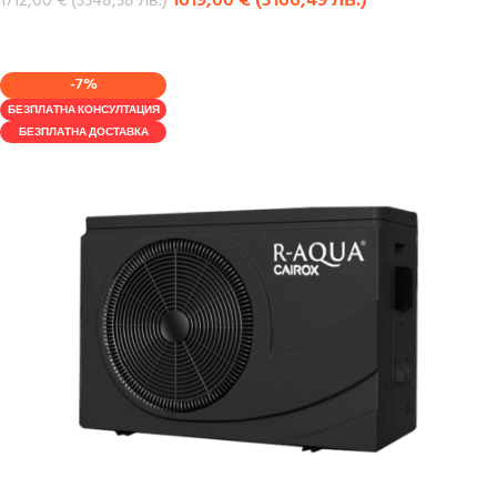
1619,00
€
(
3166,49
лв.
)
1712,00
€
(
3348,38
лв.
)
КУПИ
-7%
БЕЗПЛАТНА КОНСУЛТАЦИЯ
БЕЗПЛАТНА ДОСТАВКА