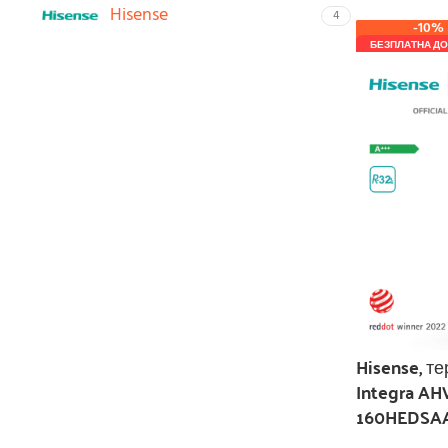
Hisense
4
-10%
БЕЗПЛАТНА ДО
Hisense, т
Integra A
160HEDSAA