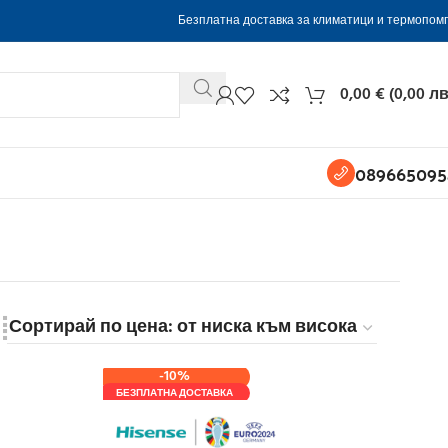
Безплатна доставка за климатици и термопом
0,00
€
(
0,00
лв
089665095
-10%
БЕЗПЛАТНА ДОСТАВКА