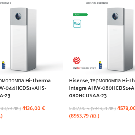
ермопомпа Hi-Therma
Hisense, термопомпа Hi-T
HW-044HCDS1+AHS-
Integra AHW-080HCDS1+A
A-23
080HCDSAA-23
4136,00
€
4578,0
988,99
лв.
)
5087,00
€
(
9949,31
лв.
)
.
)
(
8953,79
лв.
)
КУПИ