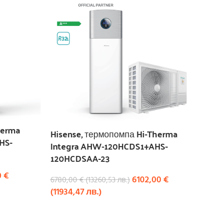
herma
Hisense, термопомпа Hi-Therma
HS-
Integra AHW-120HCDS1+AHS-
120HCDSAA-23
0
€
6102,00
€
6780,00
€
(
13260,53
лв.
)
(
11934,47
лв.
)
КУПИ