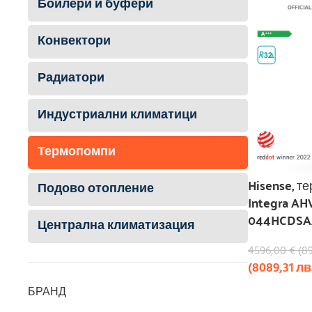
Бойлери и буфери
Конвектори
Радиатори
Индустриални климатици
Термопомпи
Hisense, т
Подово отопление
Integra A
044HCDSA
Централна климатизация
4596,00
€
(
8
(
8089,31
лв
БРАНД
КУПИ