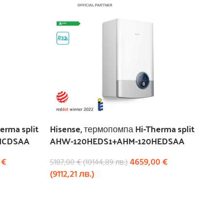
erma split
Hisense, термопомпа Hi-Therma split
HCDSAA
AHW-120HEDS1+AHM-120HEDSAA
0
€
4659,00
€
5187,00
€
(
10144,89
лв.
)
(
9112,21
лв.
)
КУПИ