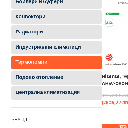
Бойлери и буфери
Конвектори
Радиатори
Индустриални климатици
Термопомпи
Hisense, т
Подово отопление
AHW-080H
Централна климатизация
4325,00
€
(
8
(
7606,22
лв
КУПИ
БРАНД
-10%