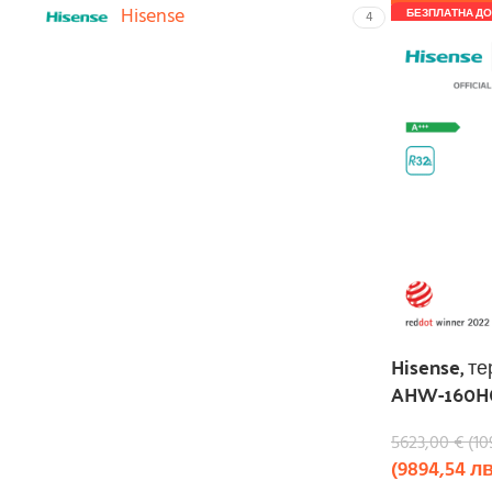
Hisense
БЕЗПЛАТНА ДО
4
Hisense, т
AHW-160H
5623,00
€
(
10
(
9894,54
лв