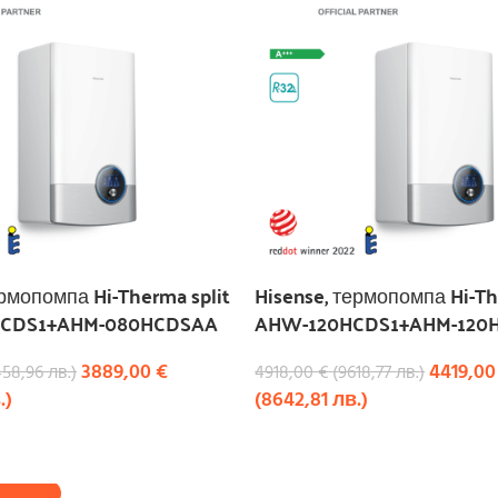
ермопомпа Hi-Therma split
Hisense, термопомпа Hi-Th
CDS1+AHM-080HCDSAA
AHW-120HCDS1+AHM-120
3889,00
€
4419,0
458,96
лв.
)
4918,00
€
(
9618,77
лв.
)
.
)
(
8642,81
лв.
)
КУПИ