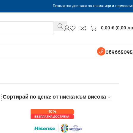
Безплатна доставка за климатици и термопом
0,00
€
(
0,00
лв
089665095
-10%
БЕЗПЛАТНА ДОСТАВКА