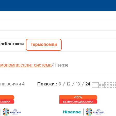
ог
Контакти
Термопомпи
мопомпа сплит система
Hisense
на всички 4
Покажи
9
12
18
24
-10%
СТАВКА
БЕЗПЛАТНА ДОСТАВКА