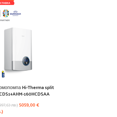
СТАВКА
ермопомпа Hi-Therma split
CDS1+AHM-160HCDSAA
5059,00
€
997,63
лв.
)
.
)