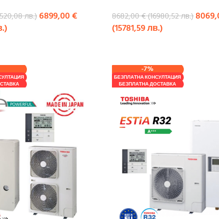
6899,00
€
8069
4520,08
лв.
)
8682,00
€
(
16980,52
лв.
)
в.
)
(
15781,59
лв.
)
КУПИ
-7%
СУЛТАЦИЯ
БЕЗПЛАТНА КОНСУЛТАЦИЯ
СТАВКА
БЕЗПЛАТНА ДОСТАВКА