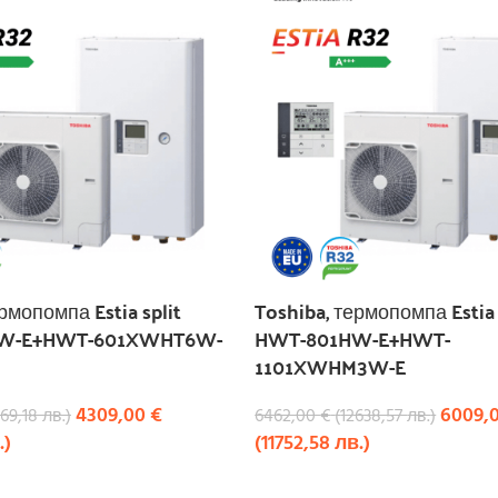
рмопомпа Estia split
Toshiba, термопомпа Estia 
W-E+HWT-601XWHT6W-
HWT-801HW-E+HWT-
1101XWHM3W-E
4309,00
€
6009,
69,18
лв.
)
6462,00
€
(
12638,57
лв.
)
.
)
(
11752,58
лв.
)
КУПИ