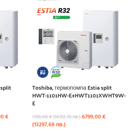
split
Toshiba, термопомпа Estia split
HWT-1101HW-E+HWT1101XWHT9W-
E
00
€
6799,00
€
7318,00
€
(
14312,76
лв.
)
(
13297,69
лв.
)
КУПИ