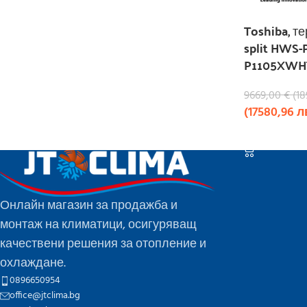
Toshiba, т
split HWS
P1105XWH
9669,00
€
(
18
(
17580,96
л
КУПИ
Онлайн магазин за продажба и
монтаж на климатици, осигуряващ
качествени решения за отопление и
охлаждане.
0896650954
office@jtclima.bg