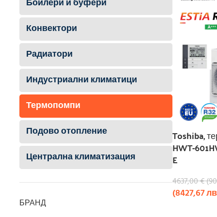
Бойлери и буфери
Конвектори
Радиатори
Индустриални климатици
Термопомпи
Подово отопление
Toshiba, те
HWT-601H
Централна климатизация
E
4637,00
€
(
90
(
8427,67
лв
БРАНД
КУПИ