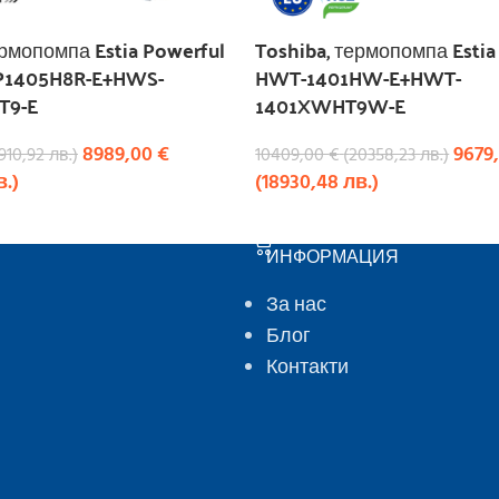
ермопомпа Estia Powerful
Toshiba, термопомпа Estia 
-P1405H8R-E+HWS-
HWT-1401HW-E+HWT-
T9-E
1401XWHT9W-E
8989,00
€
9679
910,92
лв.
)
10409,00
€
(
20358,23
лв.
)
в.
)
(
18930,48
лв.
)
КУПИ
ИНФОРМАЦИЯ
За нас
Блог
Контакти